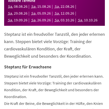
Weitere Termine
neuen
Sa
,
08
.
08
.
26
Sa
,
15
.
08
.
26
Sa
,
22
.
08
.
26
Tab)
Sa
,
29
.
08
.
26
Sa
,
05
.
09
.
26
Sa
,
12
.
09
.
26
Sa
,
19
.
09
.
26
Sa
,
26
.
09
.
26
Sa
,
03
.
10
.
26
Sa
,
10
.
10
.
26
Steptanz ist ein freudvoller Tanzstil, den jeder erlernen
kann. Steppen bietet viele Vorzüge: Training der
cardiovaskulären Kondition, der Kraft, der
Beweglichkeit und besonders der Koordination.
Steptanz für Erwachsene
Steptanz ist ein freudvoller Tanzstil, den jeder erlernen kann.
Steppen bietet viele Vorzüge: Training der cardiovaskulären
Kondition, der Kraft, der Beweglichkeit und besonders der
Koordination.
Die Kraft der Beine, die Beweglichkeit in der Hüfte, den Knien