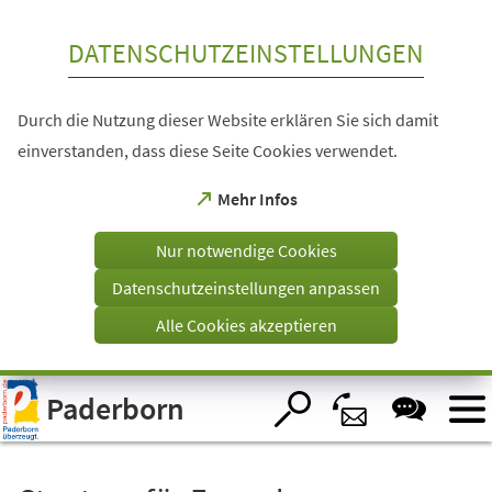
Inhalt anspringen
DATENSCHUTZEINSTELLUNGEN
Durch die Nutzung dieser Website erklären Sie sich damit
einverstanden, dass diese Seite Cookies verwendet.
(Öffnet
Mehr Infos
in
einem
Nur notwendige Cookies
neuen
Tab)
Datenschutzeinstellungen anpassen
Alle Cookies akzeptieren
Visuelle
Paderborn
Assistenzsoftware
öffnen.