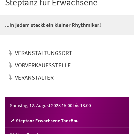
Steptanz für Erwachsene
...in jedem steckt ein kleiner Rhythmiker!
VERANSTALTUNGSORT
VORVERKAUFSSTELLE
VERANSTALTER
Veranstaltungsinformationen
Samstag, 12. August 2028
15:00
bis
18:00
(Öffnet
Steptanz Erwachsene TanzBau
in
einem