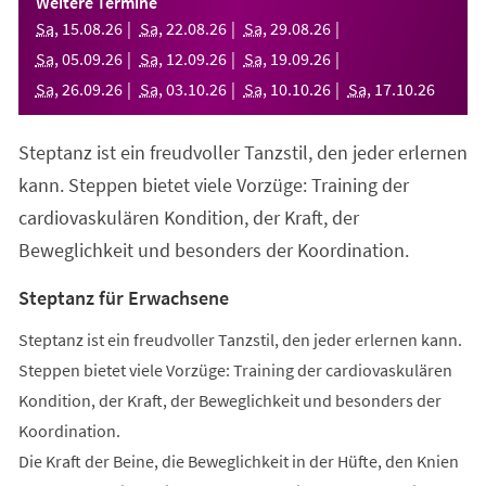
Weitere Termine
neuen
Sa
,
15
.
08
.
26
Sa
,
22
.
08
.
26
Sa
,
29
.
08
.
26
Tab)
Sa
,
05
.
09
.
26
Sa
,
12
.
09
.
26
Sa
,
19
.
09
.
26
Sa
,
26
.
09
.
26
Sa
,
03
.
10
.
26
Sa
,
10
.
10
.
26
Sa
,
17
.
10
.
26
Steptanz ist ein freudvoller Tanzstil, den jeder erlernen
kann. Steppen bietet viele Vorzüge: Training der
cardiovaskulären Kondition, der Kraft, der
Beweglichkeit und besonders der Koordination.
Steptanz für Erwachsene
Steptanz ist ein freudvoller Tanzstil, den jeder erlernen kann.
Steppen bietet viele Vorzüge: Training der cardiovaskulären
Kondition, der Kraft, der Beweglichkeit und besonders der
Koordination.
Die Kraft der Beine, die Beweglichkeit in der Hüfte, den Knien