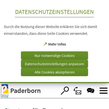
Inhalt anspringen
DATENSCHUTZEINSTELLUNGEN
Durch die Nutzung dieser Website erklären Sie sich damit
einverstanden, dass diese Seite Cookies verwendet.
(Öffnet
Mehr Infos
in
einem
Nur notwendige Cookies
neuen
Tab)
Datenschutzeinstellungen anpassen
Alle Cookies akzeptieren
Visuelle
Paderborn
Assistenzsoftware
öffnen.