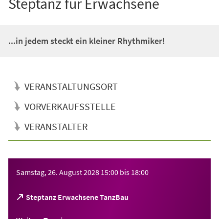
Steptanz für Erwachsene
...in jedem steckt ein kleiner Rhythmiker!
VERANSTALTUNGSORT
VORVERKAUFSSTELLE
VERANSTALTER
Veranstaltungsinformationen
Samstag, 26. August 2028
15:00
bis
18:00
(Öffnet
Steptanz Erwachsene TanzBau
in
einem