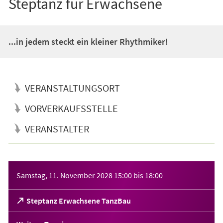
Steptanz für Erwachsene
...in jedem steckt ein kleiner Rhythmiker!
VERANSTALTUNGSORT
VORVERKAUFSSTELLE
VERANSTALTER
Veranstaltungsinformationen
Samstag, 11. November 2028
15:00
bis
18:00
(Öffnet
Steptanz Erwachsene TanzBau
in
einem