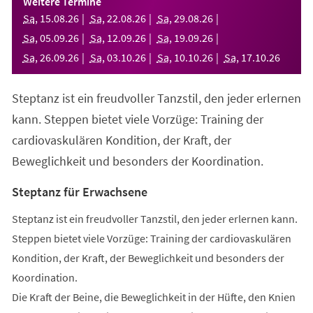
Weitere Termine
neuen
Sa
,
15
.
08
.
26
Sa
,
22
.
08
.
26
Sa
,
29
.
08
.
26
Tab)
Sa
,
05
.
09
.
26
Sa
,
12
.
09
.
26
Sa
,
19
.
09
.
26
Sa
,
26
.
09
.
26
Sa
,
03
.
10
.
26
Sa
,
10
.
10
.
26
Sa
,
17
.
10
.
26
Steptanz ist ein freudvoller Tanzstil, den jeder erlernen
kann. Steppen bietet viele Vorzüge: Training der
cardiovaskulären Kondition, der Kraft, der
Beweglichkeit und besonders der Koordination.
Steptanz für Erwachsene
Steptanz ist ein freudvoller Tanzstil, den jeder erlernen kann.
Steppen bietet viele Vorzüge: Training der cardiovaskulären
Kondition, der Kraft, der Beweglichkeit und besonders der
Koordination.
Die Kraft der Beine, die Beweglichkeit in der Hüfte, den Knien