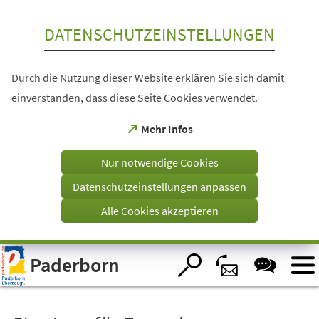
Inhalt anspringen
DATENSCHUTZEINSTELLUNGEN
Durch die Nutzung dieser Website erklären Sie sich damit
einverstanden, dass diese Seite Cookies verwendet.
(Öffnet
Mehr Infos
in
einem
Nur notwendige Cookies
neuen
Tab)
Datenschutzeinstellungen anpassen
Alle Cookies akzeptieren
Visuelle
Paderborn
Assistenzsoftware
öffnen.