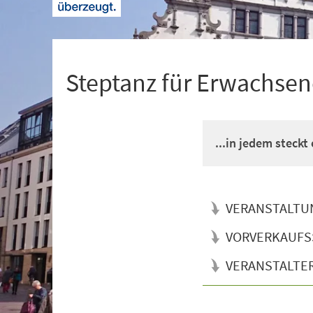
+
1
Steptanz für Erwachsen
...in jedem steckt
VERANSTALTU
VORVERKAUFS
VERANSTALTE