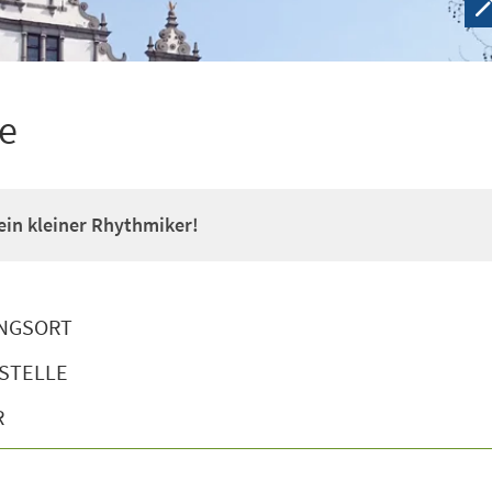
e
 ein kleiner Rhythmiker!
NGSORT
STELLE
R