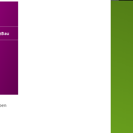
zBau
ppen