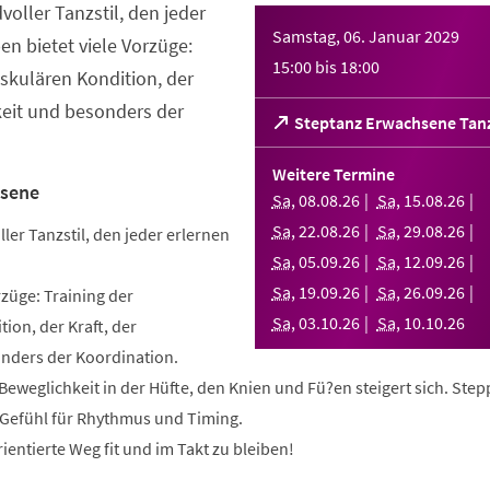
dvoller Tanzstil, den jeder
Samstag, 06. Januar 2029
en bietet viele Vorzüge:
15:00
bis
18:00
askulären Kondition, der
keit und besonders der
(Öffnet
Steptanz Erwachsene Tan
in
einem
Weitere Termine
neuen
hsene
Sa
,
08
.
08
.
26
Sa
,
15
.
08
.
26
Tab)
Sa
,
22
.
08
.
26
Sa
,
29
.
08
.
26
ller Tanzstil, den jeder erlernen
Sa
,
05
.
09
.
26
Sa
,
12
.
09
.
26
Sa
,
19
.
09
.
26
Sa
,
26
.
09
.
26
rzüge: Training der
Sa
,
03
.
10
.
26
Sa
,
10
.
10
.
26
ion, der Kraft, der
nders der Koordination.
e Beweglichkeit in der Hüfte, den Knien und Fü?en steigert sich. Ste
n Gefühl für Rhythmus und Timing.
ientierte Weg fit und im Takt zu bleiben!