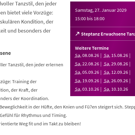
dvoller Tanzstil, den jeder
Samstag, 27. Januar 2029
en bietet viele Vorzüge:
15:00
bis
18:00
askulären Kondition, der
keit und besonders der
(Öffnet
Steptanz Erwachsene Tan
in
einem
Weitere Termine
neuen
hsene
Sa
,
08
.
08
.
26
Sa
,
15
.
08
.
26
Tab)
Sa
,
22
.
08
.
26
Sa
,
29
.
08
.
26
ller Tanzstil, den jeder erlernen
Sa
,
05
.
09
.
26
Sa
,
12
.
09
.
26
Sa
,
19
.
09
.
26
Sa
,
26
.
09
.
26
rzüge: Training der
Sa
,
03
.
10
.
26
Sa
,
10
.
10
.
26
ion, der Kraft, der
nders der Koordination.
e Beweglichkeit in der Hüfte, den Knien und Fü?en steigert sich. Ste
n Gefühl für Rhythmus und Timing.
ientierte Weg fit und im Takt zu bleiben!