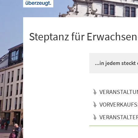
+
1
Steptanz für Erwachsen
...in jedem steckt
VERANSTALTU
VORVERKAUFS
VERANSTALTE