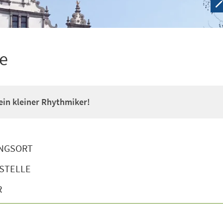
e
 ein kleiner Rhythmiker!
NGSORT
STELLE
R