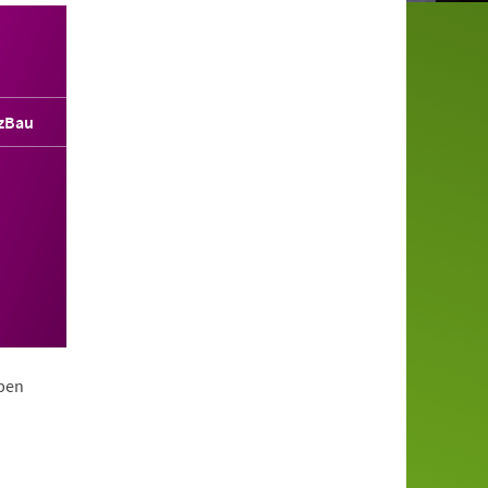
zBau
ppen