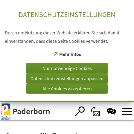
Inhalt anspringen
DATENSCHUTZEINSTELLUNGEN
Durch die Nutzung dieser Website erklären Sie sich damit
einverstanden, dass diese Seite Cookies verwendet.
(Öffnet
Mehr Infos
in
einem
Nur notwendige Cookies
neuen
Tab)
Datenschutzeinstellungen anpassen
Alle Cookies akzeptieren
Visuelle
Paderborn
Assistenzsoftware
öffnen.