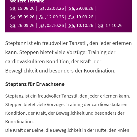
Weitere Termine
neuen
Sa
,
15
.
08
.
26
Sa
,
22
.
08
.
26
Sa
,
29
.
08
.
26
Tab)
Sa
,
05
.
09
.
26
Sa
,
12
.
09
.
26
Sa
,
19
.
09
.
26
Sa
,
26
.
09
.
26
Sa
,
03
.
10
.
26
Sa
,
10
.
10
.
26
Sa
,
17
.
10
.
26
Steptanz ist ein freudvoller Tanzstil, den jeder erlernen
kann. Steppen bietet viele Vorzüge: Training der
cardiovaskulären Kondition, der Kraft, der
Beweglichkeit und besonders der Koordination.
Steptanz für Erwachsene
Steptanz ist ein freudvoller Tanzstil, den jeder erlernen kann.
Steppen bietet viele Vorzüge: Training der cardiovaskulären
Kondition, der Kraft, der Beweglichkeit und besonders der
Koordination.
Die Kraft der Beine, die Beweglichkeit in der Hüfte, den Knien