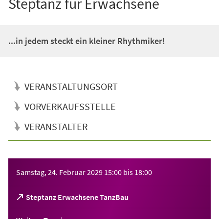
Steptanz für Erwachsene
...in jedem steckt ein kleiner Rhythmiker!
VERANSTALTUNGSORT
VORVERKAUFSSTELLE
VERANSTALTER
Veranstaltungsinformationen
Samstag, 24. Februar 2029
15:00
bis
18:00
(Öffnet
Steptanz Erwachsene TanzBau
in
einem