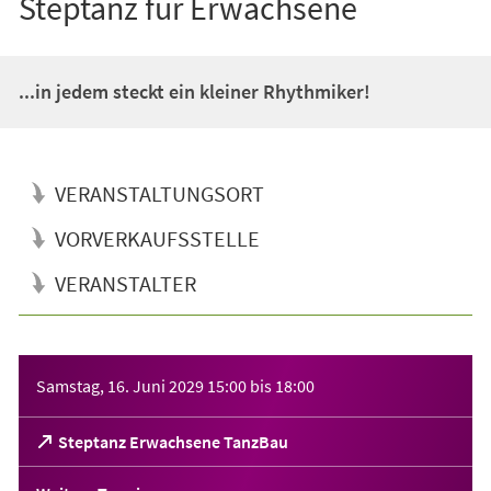
Steptanz für Erwachsene
...in jedem steckt ein kleiner Rhythmiker!
VERANSTALTUNGSORT
VORVERKAUFSSTELLE
VERANSTALTER
Veranstaltungsinformationen
Samstag, 16. Juni 2029
15:00
bis
18:00
(Öffnet
Steptanz Erwachsene TanzBau
in
einem