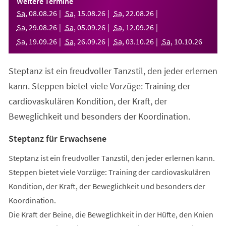
Weitere Termine
neuen
Sa
,
08
.
08
.
26
Sa
,
15
.
08
.
26
Sa
,
22
.
08
.
26
Tab)
Sa
,
29
.
08
.
26
Sa
,
05
.
09
.
26
Sa
,
12
.
09
.
26
Sa
,
19
.
09
.
26
Sa
,
26
.
09
.
26
Sa
,
03
.
10
.
26
Sa
,
10
.
10
.
26
Steptanz ist ein freudvoller Tanzstil, den jeder erlernen
kann. Steppen bietet viele Vorzüge: Training der
cardiovaskulären Kondition, der Kraft, der
Beweglichkeit und besonders der Koordination.
Steptanz für Erwachsene
Steptanz ist ein freudvoller Tanzstil, den jeder erlernen kann.
Steppen bietet viele Vorzüge: Training der cardiovaskulären
Kondition, der Kraft, der Beweglichkeit und besonders der
Koordination.
Die Kraft der Beine, die Beweglichkeit in der Hüfte, den Knien