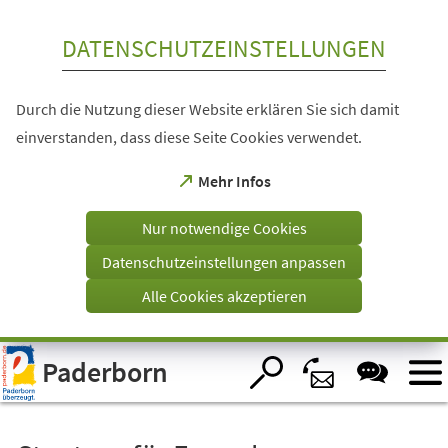
Inhalt anspringen
DATENSCHUTZEINSTELLUNGEN
Durch die Nutzung dieser Website erklären Sie sich damit
einverstanden, dass diese Seite Cookies verwendet.
(Öffnet
Mehr Infos
in
einem
Nur notwendige Cookies
neuen
Tab)
Datenschutzeinstellungen anpassen
Alle Cookies akzeptieren
Visuelle
Paderborn
Assistenzsoftware
öffnen.