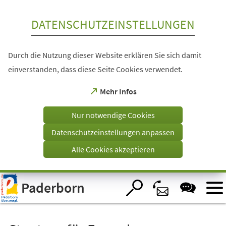
Inhalt anspringen
DATENSCHUTZEINSTELLUNGEN
Durch die Nutzung dieser Website erklären Sie sich damit
einverstanden, dass diese Seite Cookies verwendet.
(Öffnet
Mehr Infos
in
einem
Nur notwendige Cookies
neuen
Tab)
Datenschutzeinstellungen anpassen
Alle Cookies akzeptieren
Visuelle
Paderborn
Assistenzsoftware
öffnen.