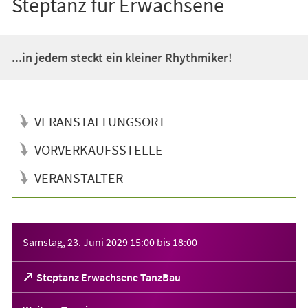
Steptanz für Erwachsene
...in jedem steckt ein kleiner Rhythmiker!
VERANSTALTUNGSORT
VORVERKAUFSSTELLE
VERANSTALTER
Veranstaltungsinformationen
Samstag, 23. Juni 2029
15:00
bis
18:00
(Öffnet
Steptanz Erwachsene TanzBau
in
einem