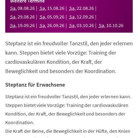
Weitere Termine
neuen
Sa
,
08
.
08
.
26
Sa
,
15
.
08
.
26
Sa
,
22
.
08
.
26
Tab)
Sa
,
29
.
08
.
26
Sa
,
05
.
09
.
26
Sa
,
12
.
09
.
26
Sa
,
19
.
09
.
26
Sa
,
26
.
09
.
26
Sa
,
03
.
10
.
26
Sa
,
10
.
10
.
26
Steptanz ist ein freudvoller Tanzstil, den jeder erlernen
kann. Steppen bietet viele Vorzüge: Training der
cardiovaskulären Kondition, der Kraft, der
Beweglichkeit und besonders der Koordination.
Steptanz für Erwachsene
Steptanz ist ein freudvoller Tanzstil, den jeder erlernen kann.
Steppen bietet viele Vorzüge: Training der cardiovaskulären
Kondition, der Kraft, der Beweglichkeit und besonders der
Koordination.
Die Kraft der Beine, die Beweglichkeit in der Hüfte, den Knien