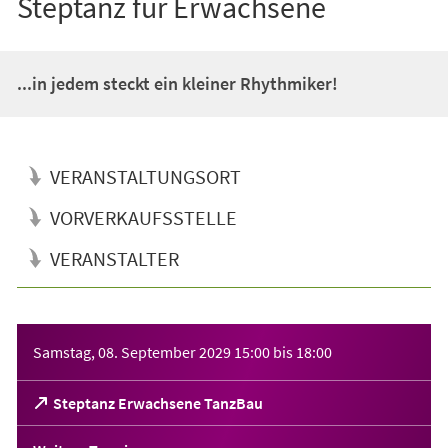
Steptanz für Erwachsene
...in jedem steckt ein kleiner Rhythmiker!
VERANSTALTUNGSORT
VORVERKAUFSSTELLE
VERANSTALTER
Veranstaltungsinformationen
Samstag, 08. September 2029
15:00
bis
18:00
(Öffnet
Steptanz Erwachsene TanzBau
in
einem