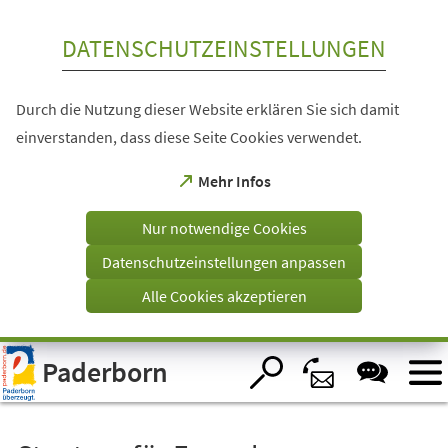
Inhalt anspringen
DATENSCHUTZEINSTELLUNGEN
Durch die Nutzung dieser Website erklären Sie sich damit
einverstanden, dass diese Seite Cookies verwendet.
(Öffnet
Mehr Infos
in
einem
Nur notwendige Cookies
neuen
Tab)
Datenschutzeinstellungen anpassen
Alle Cookies akzeptieren
Visuelle
Paderborn
Assistenzsoftware
öffnen.