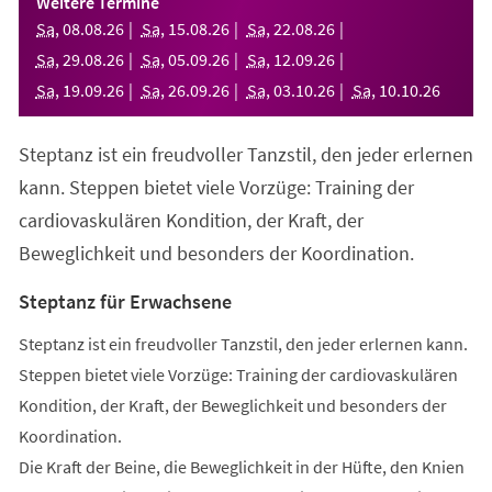
Weitere Termine
neuen
Sa
,
08
.
08
.
26
Sa
,
15
.
08
.
26
Sa
,
22
.
08
.
26
Tab)
Sa
,
29
.
08
.
26
Sa
,
05
.
09
.
26
Sa
,
12
.
09
.
26
Sa
,
19
.
09
.
26
Sa
,
26
.
09
.
26
Sa
,
03
.
10
.
26
Sa
,
10
.
10
.
26
Steptanz ist ein freudvoller Tanzstil, den jeder erlernen
kann. Steppen bietet viele Vorzüge: Training der
cardiovaskulären Kondition, der Kraft, der
Beweglichkeit und besonders der Koordination.
Steptanz für Erwachsene
Steptanz ist ein freudvoller Tanzstil, den jeder erlernen kann.
Steppen bietet viele Vorzüge: Training der cardiovaskulären
Kondition, der Kraft, der Beweglichkeit und besonders der
Koordination.
Die Kraft der Beine, die Beweglichkeit in der Hüfte, den Knien