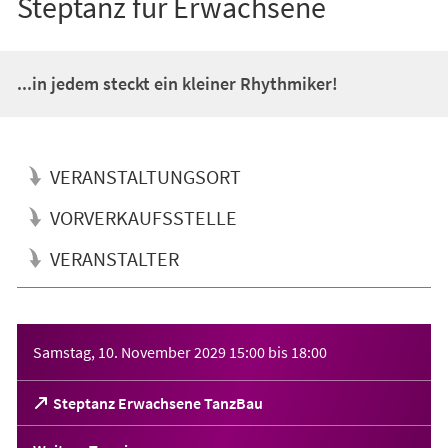
Steptanz für Erwachsene
...in jedem steckt ein kleiner Rhythmiker!
VERANSTALTUNGSORT
VORVERKAUFSSTELLE
VERANSTALTER
Veranstaltungsinformationen
Samstag, 10. November 2029
15:00
bis
18:00
(Öffnet
Steptanz Erwachsene TanzBau
in
einem