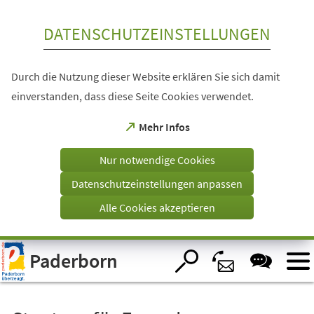
Inhalt anspringen
DATENSCHUTZEINSTELLUNGEN
Durch die Nutzung dieser Website erklären Sie sich damit
einverstanden, dass diese Seite Cookies verwendet.
(Öffnet
Mehr Infos
in
einem
Nur notwendige Cookies
neuen
Tab)
Datenschutzeinstellungen anpassen
Alle Cookies akzeptieren
Visuelle
Paderborn
Assistenzsoftware
öffnen.