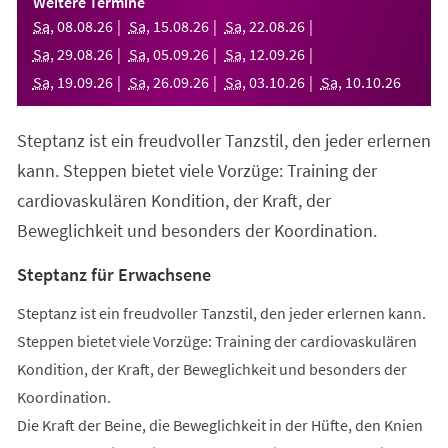
Weitere Termine
neuen
Sa
,
08
.
08
.
26
Sa
,
15
.
08
.
26
Sa
,
22
.
08
.
26
Tab)
Sa
,
29
.
08
.
26
Sa
,
05
.
09
.
26
Sa
,
12
.
09
.
26
Sa
,
19
.
09
.
26
Sa
,
26
.
09
.
26
Sa
,
03
.
10
.
26
Sa
,
10
.
10
.
26
Steptanz ist ein freudvoller Tanzstil, den jeder erlernen
kann. Steppen bietet viele Vorzüge: Training der
cardiovaskulären Kondition, der Kraft, der
Beweglichkeit und besonders der Koordination.
Steptanz für Erwachsene
Steptanz ist ein freudvoller Tanzstil, den jeder erlernen kann.
Steppen bietet viele Vorzüge: Training der cardiovaskulären
Kondition, der Kraft, der Beweglichkeit und besonders der
Koordination.
Die Kraft der Beine, die Beweglichkeit in der Hüfte, den Knien