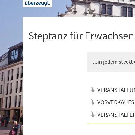
+
1
Steptanz für Erwachsen
...in jedem steckt
VERANSTALTU
VORVERKAUFS
VERANSTALTE