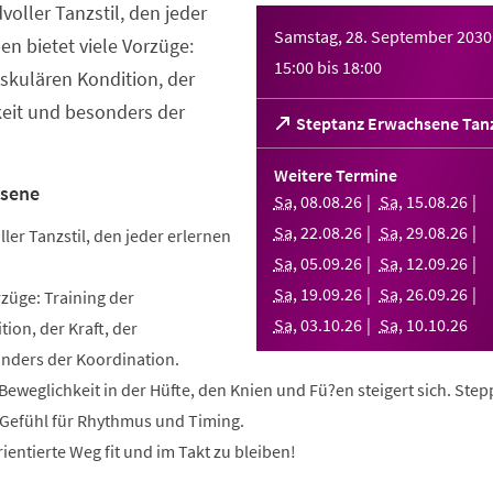
dvoller Tanzstil, den jeder
Samstag, 28. September 2030
en bietet viele Vorzüge:
15:00
bis
18:00
askulären Kondition, der
keit und besonders der
(Öffnet
Steptanz Erwachsene Tan
in
einem
Weitere Termine
neuen
hsene
Sa
,
08
.
08
.
26
Sa
,
15
.
08
.
26
Tab)
Sa
,
22
.
08
.
26
Sa
,
29
.
08
.
26
ller Tanzstil, den jeder erlernen
Sa
,
05
.
09
.
26
Sa
,
12
.
09
.
26
Sa
,
19
.
09
.
26
Sa
,
26
.
09
.
26
rzüge: Training der
Sa
,
03
.
10
.
26
Sa
,
10
.
10
.
26
ion, der Kraft, der
nders der Koordination.
e Beweglichkeit in der Hüfte, den Knien und Fü?en steigert sich. Ste
n Gefühl für Rhythmus und Timing.
ientierte Weg fit und im Takt zu bleiben!