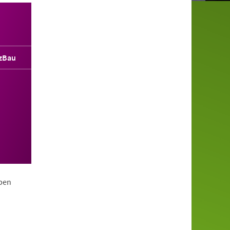
zBau
ppen