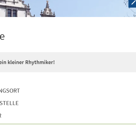
e
 ein kleiner Rhythmiker!
NGSORT
STELLE
R