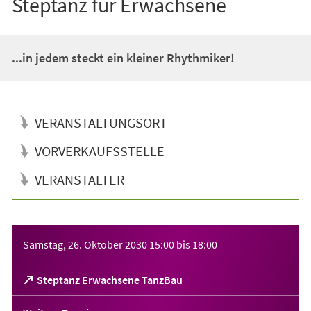
Steptanz für Erwachsene
...in jedem steckt ein kleiner Rhythmiker!
VERANSTALTUNGSORT
VORVERKAUFSSTELLE
VERANSTALTER
Veranstaltungsinformationen
Samstag, 26. Oktober 2030
15:00
bis
18:00
(Öffnet
Steptanz Erwachsene TanzBau
in
einem