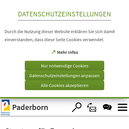
Inhalt anspringen
DATENSCHUTZEINSTELLUNGEN
Durch die Nutzung dieser Website erklären Sie sich damit
einverstanden, dass diese Seite Cookies verwendet.
(Öffnet
Mehr Infos
in
einem
Nur notwendige Cookies
neuen
Tab)
Datenschutzeinstellungen anpassen
Alle Cookies akzeptieren
Visuelle
Paderborn
Assistenzsoftware
öffnen.