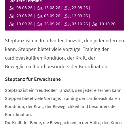
Weitere Termine
neuen
Sa
,
08
.
08
.
26
Sa
,
15
.
08
.
26
Sa
,
22
.
08
.
26
Tab)
Sa
,
29
.
08
.
26
Sa
,
05
.
09
.
26
Sa
,
12
.
09
.
26
Sa
,
19
.
09
.
26
Sa
,
26
.
09
.
26
Sa
,
03
.
10
.
26
Sa
,
10
.
10
.
26
Steptanz ist ein freudvoller Tanzstil, den jeder erlernen
kann. Steppen bietet viele Vorzüge: Training der
cardiovaskulären Kondition, der Kraft, der
Beweglichkeit und besonders der Koordination.
Steptanz für Erwachsene
Steptanz ist ein freudvoller Tanzstil, den jeder erlernen kann.
Steppen bietet viele Vorzüge: Training der cardiovaskulären
Kondition, der Kraft, der Beweglichkeit und besonders der
Koordination.
Die Kraft der Beine, die Beweglichkeit in der Hüfte, den Knien