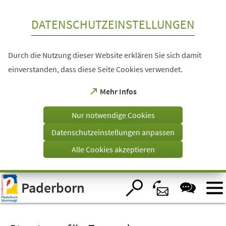
Inhalt anspringen
DATENSCHUTZEINSTELLUNGEN
Durch die Nutzung dieser Website erklären Sie sich damit
einverstanden, dass diese Seite Cookies verwendet.
(Öffnet
Mehr Infos
in
einem
Nur notwendige Cookies
neuen
Tab)
Datenschutzeinstellungen anpassen
Alle Cookies akzeptieren
Visuelle
Paderborn
Assistenzsoftware
öffnen.