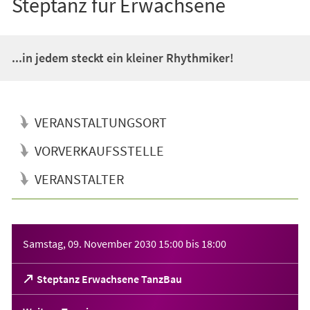
Steptanz für Erwachsene
...in jedem steckt ein kleiner Rhythmiker!
VERANSTALTUNGSORT
VORVERKAUFSSTELLE
VERANSTALTER
Veranstaltungsinformationen
Samstag, 09. November 2030
15:00
bis
18:00
(Öffnet
Steptanz Erwachsene TanzBau
in
einem