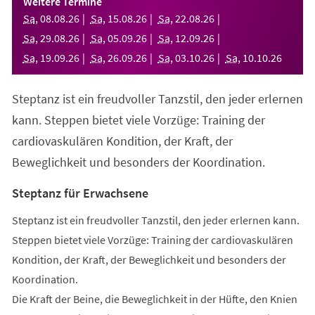
Weitere Termine
neuen
Sa
,
08
.
08
.
26
Sa
,
15
.
08
.
26
Sa
,
22
.
08
.
26
Tab)
Sa
,
29
.
08
.
26
Sa
,
05
.
09
.
26
Sa
,
12
.
09
.
26
Sa
,
19
.
09
.
26
Sa
,
26
.
09
.
26
Sa
,
03
.
10
.
26
Sa
,
10
.
10
.
26
Steptanz ist ein freudvoller Tanzstil, den jeder erlernen
kann. Steppen bietet viele Vorzüge: Training der
cardiovaskulären Kondition, der Kraft, der
Beweglichkeit und besonders der Koordination.
Steptanz für Erwachsene
Steptanz ist ein freudvoller Tanzstil, den jeder erlernen kann.
Steppen bietet viele Vorzüge: Training der cardiovaskulären
Kondition, der Kraft, der Beweglichkeit und besonders der
Koordination.
Die Kraft der Beine, die Beweglichkeit in der Hüfte, den Knien