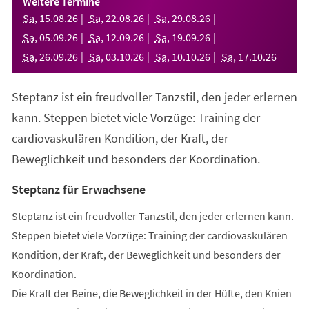
Weitere Termine
neuen
Sa
,
15
.
08
.
26
Sa
,
22
.
08
.
26
Sa
,
29
.
08
.
26
Tab)
Sa
,
05
.
09
.
26
Sa
,
12
.
09
.
26
Sa
,
19
.
09
.
26
Sa
,
26
.
09
.
26
Sa
,
03
.
10
.
26
Sa
,
10
.
10
.
26
Sa
,
17
.
10
.
26
Steptanz ist ein freudvoller Tanzstil, den jeder erlernen
kann. Steppen bietet viele Vorzüge: Training der
cardiovaskulären Kondition, der Kraft, der
Beweglichkeit und besonders der Koordination.
Steptanz für Erwachsene
Steptanz ist ein freudvoller Tanzstil, den jeder erlernen kann.
Steppen bietet viele Vorzüge: Training der cardiovaskulären
Kondition, der Kraft, der Beweglichkeit und besonders der
Koordination.
Die Kraft der Beine, die Beweglichkeit in der Hüfte, den Knien