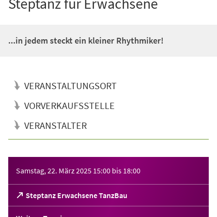
Steptanz für Erwachsene
...in jedem steckt ein kleiner Rhythmiker!
VERANSTALTUNGSORT
VORVERKAUFSSTELLE
VERANSTALTER
Veranstaltungsinformationen
Samstag, 22. März 2025
15:00
bis
18:00
(Öffnet
Steptanz Erwachsene TanzBau
in
einem