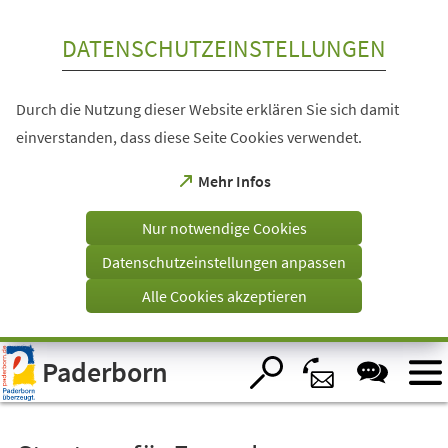
Inhalt anspringen
DATENSCHUTZEINSTELLUNGEN
Durch die Nutzung dieser Website erklären Sie sich damit
einverstanden, dass diese Seite Cookies verwendet.
(Öffnet
Mehr Infos
in
einem
Nur notwendige Cookies
neuen
Tab)
Datenschutzeinstellungen anpassen
Alle Cookies akzeptieren
Visuelle
Paderborn
Assistenzsoftware
öffnen.