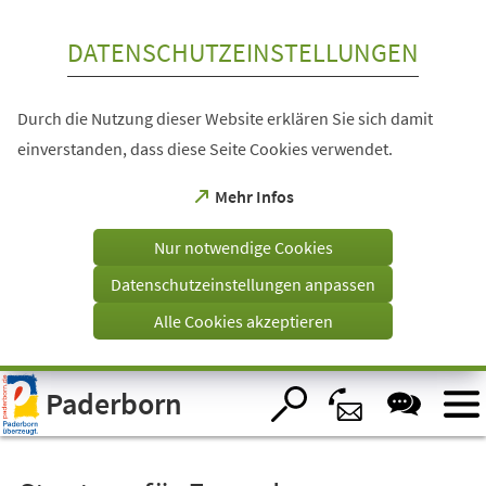
Inhalt anspringen
DATENSCHUTZEINSTELLUNGEN
Durch die Nutzung dieser Website erklären Sie sich damit
einverstanden, dass diese Seite Cookies verwendet.
(Öffnet
Mehr Infos
in
einem
Nur notwendige Cookies
neuen
Tab)
Datenschutzeinstellungen anpassen
Alle Cookies akzeptieren
Visuelle
Paderborn
Assistenzsoftware
öffnen.