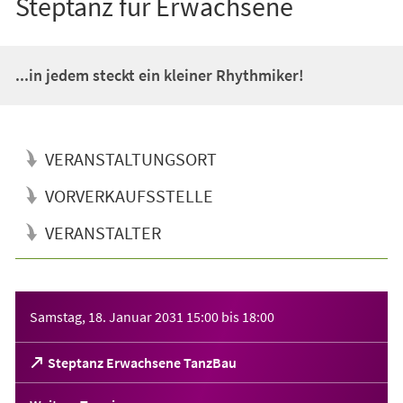
Steptanz für Erwachsene
...in jedem steckt ein kleiner Rhythmiker!
VERANSTALTUNGSORT
VORVERKAUFSSTELLE
VERANSTALTER
Veranstaltungsinformationen
Samstag, 18. Januar 2031
15:00
bis
18:00
(Öffnet
Steptanz Erwachsene TanzBau
in
einem