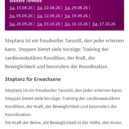
Weitere Termine
neuen
Sa
,
15
.
08
.
26
Sa
,
22
.
08
.
26
Sa
,
29
.
08
.
26
Tab)
Sa
,
05
.
09
.
26
Sa
,
12
.
09
.
26
Sa
,
19
.
09
.
26
Sa
,
26
.
09
.
26
Sa
,
03
.
10
.
26
Sa
,
10
.
10
.
26
Sa
,
17
.
10
.
26
Steptanz ist ein freudvoller Tanzstil, den jeder erlernen
kann. Steppen bietet viele Vorzüge: Training der
cardiovaskulären Kondition, der Kraft, der
Beweglichkeit und besonders der Koordination.
Steptanz für Erwachsene
Steptanz ist ein freudvoller Tanzstil, den jeder erlernen kann.
Steppen bietet viele Vorzüge: Training der cardiovaskulären
Kondition, der Kraft, der Beweglichkeit und besonders der
Koordination.
Die Kraft der Beine, die Beweglichkeit in der Hüfte, den Knien