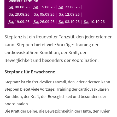
Weitere Termine
neuen
Sa
,
08
.
08
.
26
Sa
,
15
.
08
.
26
Sa
,
22
.
08
.
26
Tab)
Sa
,
29
.
08
.
26
Sa
,
05
.
09
.
26
Sa
,
12
.
09
.
26
Sa
,
19
.
09
.
26
Sa
,
26
.
09
.
26
Sa
,
03
.
10
.
26
Sa
,
10
.
10
.
26
Steptanz ist ein freudvoller Tanzstil, den jeder erlernen
kann. Steppen bietet viele Vorzüge: Training der
cardiovaskulären Kondition, der Kraft, der
Beweglichkeit und besonders der Koordination.
Steptanz für Erwachsene
Steptanz ist ein freudvoller Tanzstil, den jeder erlernen kann.
Steppen bietet viele Vorzüge: Training der cardiovaskulären
Kondition, der Kraft, der Beweglichkeit und besonders der
Koordination.
Die Kraft der Beine, die Beweglichkeit in der Hüfte, den Knien