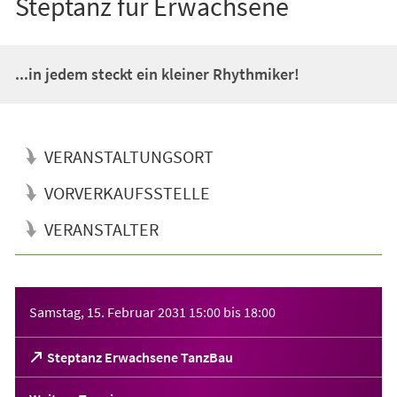
Steptanz für Erwachsene
...in jedem steckt ein kleiner Rhythmiker!
VERANSTALTUNGSORT
VORVERKAUFSSTELLE
VERANSTALTER
Veranstaltungsinformationen
Samstag, 15. Februar 2031
15:00
bis
18:00
(Öffnet
Steptanz Erwachsene TanzBau
in
einem