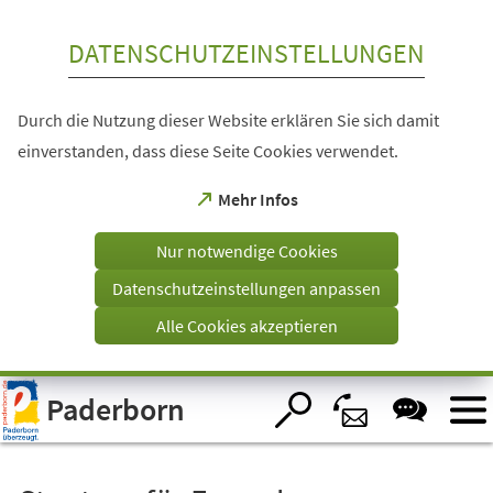
Inhalt anspringen
DATENSCHUTZEINSTELLUNGEN
Durch die Nutzung dieser Website erklären Sie sich damit
einverstanden, dass diese Seite Cookies verwendet.
(Öffnet
Mehr Infos
in
einem
Nur notwendige Cookies
neuen
Tab)
Datenschutzeinstellungen anpassen
Alle Cookies akzeptieren
Visuelle
Paderborn
Assistenzsoftware
öffnen.