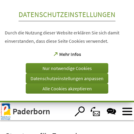
Inhalt anspringen
DATENSCHUTZEINSTELLUNGEN
Durch die Nutzung dieser Website erklären Sie sich damit
einverstanden, dass diese Seite Cookies verwendet.
(Öffnet
Mehr Infos
in
einem
Nur notwendige Cookies
neuen
Tab)
Datenschutzeinstellungen anpassen
Alle Cookies akzeptieren
Visuelle
Paderborn
Assistenzsoftware
öffnen.