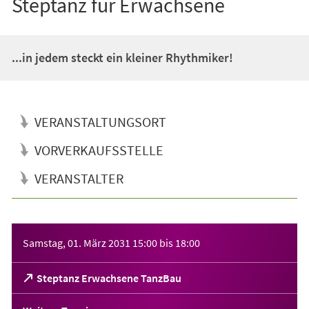
Steptanz für Erwachsene
...in jedem steckt ein kleiner Rhythmiker!
VERANSTALTUNGSORT
VORVERKAUFSSTELLE
VERANSTALTER
Veranstaltungsinformationen
Samstag, 01. März 2031
15:00
bis
18:00
(Öffnet
Steptanz Erwachsene TanzBau
in
einem