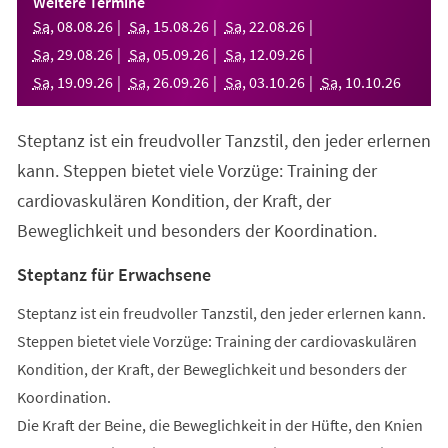
Weitere Termine
neuen
Sa
,
08
.
08
.
26
Sa
,
15
.
08
.
26
Sa
,
22
.
08
.
26
Tab)
Sa
,
29
.
08
.
26
Sa
,
05
.
09
.
26
Sa
,
12
.
09
.
26
Sa
,
19
.
09
.
26
Sa
,
26
.
09
.
26
Sa
,
03
.
10
.
26
Sa
,
10
.
10
.
26
Steptanz ist ein freudvoller Tanzstil, den jeder erlernen
kann. Steppen bietet viele Vorzüge: Training der
cardiovaskulären Kondition, der Kraft, der
Beweglichkeit und besonders der Koordination.
Steptanz für Erwachsene
Steptanz ist ein freudvoller Tanzstil, den jeder erlernen kann.
Steppen bietet viele Vorzüge: Training der cardiovaskulären
Kondition, der Kraft, der Beweglichkeit und besonders der
Koordination.
Die Kraft der Beine, die Beweglichkeit in der Hüfte, den Knien