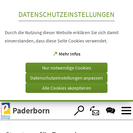
Inhalt anspringen
DATENSCHUTZEINSTELLUNGEN
Durch die Nutzung dieser Website erklären Sie sich damit
einverstanden, dass diese Seite Cookies verwendet.
(Öffnet
Mehr Infos
in
einem
Nur notwendige Cookies
neuen
Tab)
Datenschutzeinstellungen anpassen
Alle Cookies akzeptieren
Visuelle
Paderborn
Assistenzsoftware
öffnen.