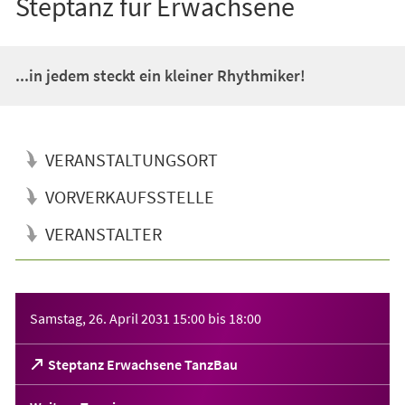
Steptanz für Erwachsene
...in jedem steckt ein kleiner Rhythmiker!
VERANSTALTUNGSORT
VORVERKAUFSSTELLE
VERANSTALTER
Veranstaltungsinformationen
Samstag, 26. April 2031
15:00
bis
18:00
(Öffnet
Steptanz Erwachsene TanzBau
in
einem