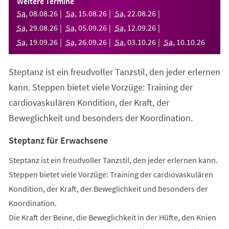
Weitere Termine
neuen
Sa
,
08
.
08
.
26
Sa
,
15
.
08
.
26
Sa
,
22
.
08
.
26
Tab)
Sa
,
29
.
08
.
26
Sa
,
05
.
09
.
26
Sa
,
12
.
09
.
26
Sa
,
19
.
09
.
26
Sa
,
26
.
09
.
26
Sa
,
03
.
10
.
26
Sa
,
10
.
10
.
26
Steptanz ist ein freudvoller Tanzstil, den jeder erlernen
kann. Steppen bietet viele Vorzüge: Training der
cardiovaskulären Kondition, der Kraft, der
Beweglichkeit und besonders der Koordination.
Steptanz für Erwachsene
Steptanz ist ein freudvoller Tanzstil, den jeder erlernen kann.
Steppen bietet viele Vorzüge: Training der cardiovaskulären
Kondition, der Kraft, der Beweglichkeit und besonders der
Koordination.
Die Kraft der Beine, die Beweglichkeit in der Hüfte, den Knien