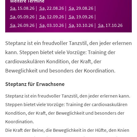
Weitere Termine
neuen
Sa
,
15
.
08
.
26
Sa
,
22
.
08
.
26
Sa
,
29
.
08
.
26
Tab)
Sa
,
05
.
09
.
26
Sa
,
12
.
09
.
26
Sa
,
19
.
09
.
26
Sa
,
26
.
09
.
26
Sa
,
03
.
10
.
26
Sa
,
10
.
10
.
26
Sa
,
17
.
10
.
26
Steptanz ist ein freudvoller Tanzstil, den jeder erlernen
kann. Steppen bietet viele Vorzüge: Training der
cardiovaskulären Kondition, der Kraft, der
Beweglichkeit und besonders der Koordination.
Steptanz für Erwachsene
Steptanz ist ein freudvoller Tanzstil, den jeder erlernen kann.
Steppen bietet viele Vorzüge: Training der cardiovaskulären
Kondition, der Kraft, der Beweglichkeit und besonders der
Koordination.
Die Kraft der Beine, die Beweglichkeit in der Hüfte, den Knien