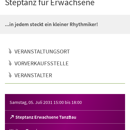
Steptanz für Erwachsene
...in jedem steckt ein kleiner Rhythmiker!
VERANSTALTUNGSORT
VORVERKAUFSSTELLE
VERANSTALTER
Veranstaltungsinformationen
Samstag, 05. Juli 2031
15:00
bis
18:00
(Öffnet
Steptanz Erwachsene TanzBau
in
einem