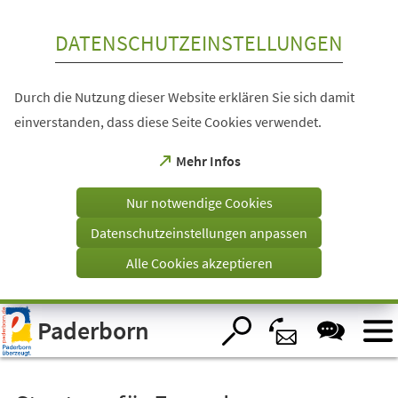
Inhalt anspringen
DATENSCHUTZEINSTELLUNGEN
Durch die Nutzung dieser Website erklären Sie sich damit
einverstanden, dass diese Seite Cookies verwendet.
(Öffnet
Mehr Infos
in
einem
Nur notwendige Cookies
neuen
Tab)
Datenschutzeinstellungen anpassen
Alle Cookies akzeptieren
Visuelle
Paderborn
Assistenzsoftware
öffnen.