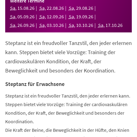
Weitere Termine
neuen
Sa
,
15
.
08
.
26
Sa
,
22
.
08
.
26
Sa
,
29
.
08
.
26
Tab)
Sa
,
05
.
09
.
26
Sa
,
12
.
09
.
26
Sa
,
19
.
09
.
26
Sa
,
26
.
09
.
26
Sa
,
03
.
10
.
26
Sa
,
10
.
10
.
26
Sa
,
17
.
10
.
26
Steptanz ist ein freudvoller Tanzstil, den jeder erlernen
kann. Steppen bietet viele Vorzüge: Training der
cardiovaskulären Kondition, der Kraft, der
Beweglichkeit und besonders der Koordination.
Steptanz für Erwachsene
Steptanz ist ein freudvoller Tanzstil, den jeder erlernen kann.
Steppen bietet viele Vorzüge: Training der cardiovaskulären
Kondition, der Kraft, der Beweglichkeit und besonders der
Koordination.
Die Kraft der Beine, die Beweglichkeit in der Hüfte, den Knien