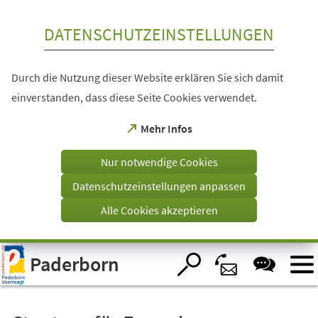
Inhalt anspringen
DATENSCHUTZEINSTELLUNGEN
Durch die Nutzung dieser Website erklären Sie sich damit
einverstanden, dass diese Seite Cookies verwendet.
(Öffnet
Mehr Infos
in
einem
Nur notwendige Cookies
neuen
Tab)
Datenschutzeinstellungen anpassen
Alle Cookies akzeptieren
Visuelle
Paderborn
Assistenzsoftware
öffnen.