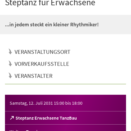
Steptanz für Erwachsene
...in jedem steckt ein kleiner Rhythmiker!
VERANSTALTUNGSORT
VORVERKAUFSSTELLE
VERANSTALTER
Veranstaltungsinformationen
Samstag, 12. Juli 2031
15:00
bis
18:00
(Öffnet
Steptanz Erwachsene TanzBau
in
einem