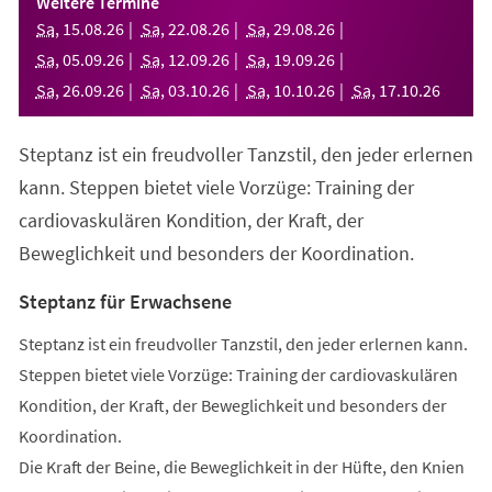
Weitere Termine
neuen
Sa
,
15
.
08
.
26
Sa
,
22
.
08
.
26
Sa
,
29
.
08
.
26
Tab)
Sa
,
05
.
09
.
26
Sa
,
12
.
09
.
26
Sa
,
19
.
09
.
26
Sa
,
26
.
09
.
26
Sa
,
03
.
10
.
26
Sa
,
10
.
10
.
26
Sa
,
17
.
10
.
26
Steptanz ist ein freudvoller Tanzstil, den jeder erlernen
kann. Steppen bietet viele Vorzüge: Training der
cardiovaskulären Kondition, der Kraft, der
Beweglichkeit und besonders der Koordination.
Steptanz für Erwachsene
Steptanz ist ein freudvoller Tanzstil, den jeder erlernen kann.
Steppen bietet viele Vorzüge: Training der cardiovaskulären
Kondition, der Kraft, der Beweglichkeit und besonders der
Koordination.
Die Kraft der Beine, die Beweglichkeit in der Hüfte, den Knien