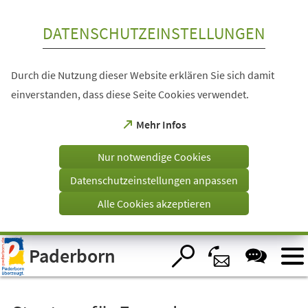
Inhalt anspringen
DATENSCHUTZEINSTELLUNGEN
Durch die Nutzung dieser Website erklären Sie sich damit
einverstanden, dass diese Seite Cookies verwendet.
(Öffnet
Mehr Infos
in
einem
Nur notwendige Cookies
neuen
Tab)
Datenschutzeinstellungen anpassen
Alle Cookies akzeptieren
Visuelle
Paderborn
Assistenzsoftware
öffnen.