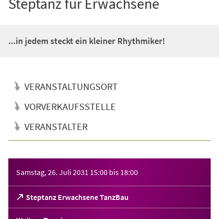
Steptanz für Erwachsene
...in jedem steckt ein kleiner Rhythmiker!
VERANSTALTUNGSORT
VORVERKAUFSSTELLE
VERANSTALTER
Veranstaltungsinformationen
Samstag, 26. Juli 2031
15:00
bis
18:00
(Öffnet
Steptanz Erwachsene TanzBau
in
einem