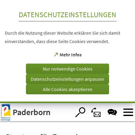
Inhalt anspringen
DATENSCHUTZEINSTELLUNGEN
Durch die Nutzung dieser Website erklären Sie sich damit
einverstanden, dass diese Seite Cookies verwendet.
(Öffnet
Mehr Infos
in
einem
Nur notwendige Cookies
neuen
Tab)
Datenschutzeinstellungen anpassen
Alle Cookies akzeptieren
Visuelle
Paderborn
Assistenzsoftware
öffnen.