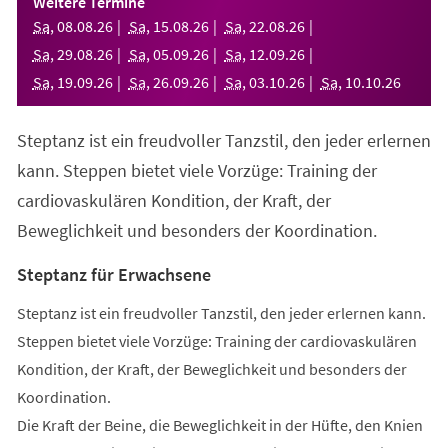
Weitere Termine
neuen
Sa
,
08
.
08
.
26
Sa
,
15
.
08
.
26
Sa
,
22
.
08
.
26
Tab)
Sa
,
29
.
08
.
26
Sa
,
05
.
09
.
26
Sa
,
12
.
09
.
26
Sa
,
19
.
09
.
26
Sa
,
26
.
09
.
26
Sa
,
03
.
10
.
26
Sa
,
10
.
10
.
26
Steptanz ist ein freudvoller Tanzstil, den jeder erlernen
kann. Steppen bietet viele Vorzüge: Training der
cardiovaskulären Kondition, der Kraft, der
Beweglichkeit und besonders der Koordination.
Steptanz für Erwachsene
Steptanz ist ein freudvoller Tanzstil, den jeder erlernen kann.
Steppen bietet viele Vorzüge: Training der cardiovaskulären
Kondition, der Kraft, der Beweglichkeit und besonders der
Koordination.
Die Kraft der Beine, die Beweglichkeit in der Hüfte, den Knien