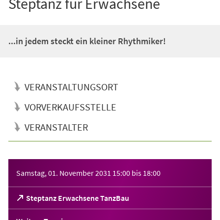
Steptanz für Erwachsene
...in jedem steckt ein kleiner Rhythmiker!
VERANSTALTUNGSORT
VORVERKAUFSSTELLE
VERANSTALTER
Veranstaltungsinformationen
Samstag, 01. November 2031
15:00
bis
18:00
(Öffnet
Steptanz Erwachsene TanzBau
in
einem