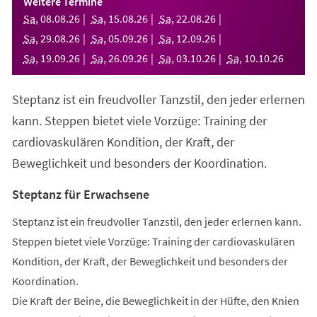
Weitere Termine
neuen
Sa
,
08
.
08
.
26
Sa
,
15
.
08
.
26
Sa
,
22
.
08
.
26
Tab)
Sa
,
29
.
08
.
26
Sa
,
05
.
09
.
26
Sa
,
12
.
09
.
26
Sa
,
19
.
09
.
26
Sa
,
26
.
09
.
26
Sa
,
03
.
10
.
26
Sa
,
10
.
10
.
26
Steptanz ist ein freudvoller Tanzstil, den jeder erlernen
kann. Steppen bietet viele Vorzüge: Training der
cardiovaskulären Kondition, der Kraft, der
Beweglichkeit und besonders der Koordination.
Steptanz für Erwachsene
Steptanz ist ein freudvoller Tanzstil, den jeder erlernen kann.
Steppen bietet viele Vorzüge: Training der cardiovaskulären
Kondition, der Kraft, der Beweglichkeit und besonders der
Koordination.
Die Kraft der Beine, die Beweglichkeit in der Hüfte, den Knien