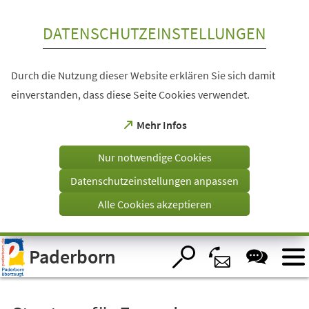
Inhalt anspringen
DATENSCHUTZEINSTELLUNGEN
Durch die Nutzung dieser Website erklären Sie sich damit
einverstanden, dass diese Seite Cookies verwendet.
(Öffnet
Mehr Infos
in
einem
Nur notwendige Cookies
neuen
Tab)
Datenschutzeinstellungen anpassen
Alle Cookies akzeptieren
Visuelle
Paderborn
Assistenzsoftware
öffnen.