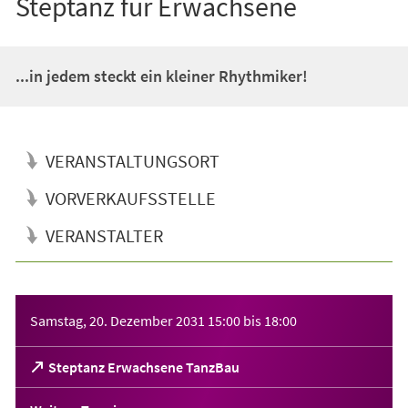
Steptanz für Erwachsene
...in jedem steckt ein kleiner Rhythmiker!
VERANSTALTUNGSORT
VORVERKAUFSSTELLE
VERANSTALTER
Veranstaltungsinformationen
Samstag, 20. Dezember 2031
15:00
bis
18:00
(Öffnet
Steptanz Erwachsene TanzBau
in
einem