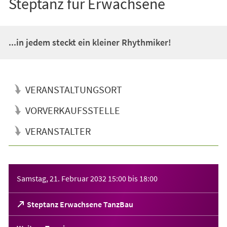
Steptanz für Erwachsene
...in jedem steckt ein kleiner Rhythmiker!
VERANSTALTUNGSORT
VORVERKAUFSSTELLE
VERANSTALTER
Veranstaltungsinformationen
Samstag, 21. Februar 2032
15:00
bis
18:00
(Öffnet
Steptanz Erwachsene TanzBau
in
einem