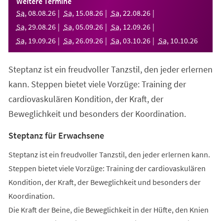
Weitere Termine
neuen
Sa
,
08
.
08
.
26
Sa
,
15
.
08
.
26
Sa
,
22
.
08
.
26
Tab)
Sa
,
29
.
08
.
26
Sa
,
05
.
09
.
26
Sa
,
12
.
09
.
26
Sa
,
19
.
09
.
26
Sa
,
26
.
09
.
26
Sa
,
03
.
10
.
26
Sa
,
10
.
10
.
26
Steptanz ist ein freudvoller Tanzstil, den jeder erlernen
kann. Steppen bietet viele Vorzüge: Training der
cardiovaskulären Kondition, der Kraft, der
Beweglichkeit und besonders der Koordination.
Steptanz für Erwachsene
Steptanz ist ein freudvoller Tanzstil, den jeder erlernen kann.
Steppen bietet viele Vorzüge: Training der cardiovaskulären
Kondition, der Kraft, der Beweglichkeit und besonders der
Koordination.
Die Kraft der Beine, die Beweglichkeit in der Hüfte, den Knien