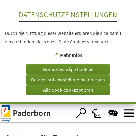
Inhalt anspringen
DATENSCHUTZEINSTELLUNGEN
Durch die Nutzung dieser Website erklären Sie sich damit
einverstanden, dass diese Seite Cookies verwendet.
(Öffnet
Mehr Infos
in
einem
Nur notwendige Cookies
neuen
Tab)
Datenschutzeinstellungen anpassen
Alle Cookies akzeptieren
Visuelle
Paderborn
Assistenzsoftware
öffnen.