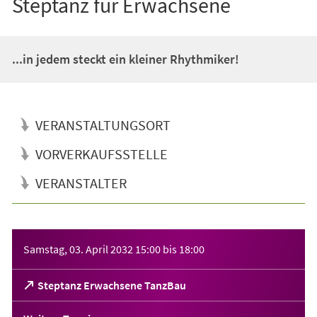
Steptanz für Erwachsene
...in jedem steckt ein kleiner Rhythmiker!
VERANSTALTUNGSORT
VORVERKAUFSSTELLE
VERANSTALTER
Veranstaltungsinformationen
Samstag, 03. April 2032
15:00
bis
18:00
(Öffnet
Steptanz Erwachsene TanzBau
in
einem