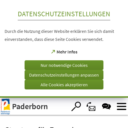
Inhalt anspringen
DATENSCHUTZEINSTELLUNGEN
Durch die Nutzung dieser Website erklären Sie sich damit
einverstanden, dass diese Seite Cookies verwendet.
(Öffnet
Mehr Infos
in
einem
Nur notwendige Cookies
neuen
Tab)
Datenschutzeinstellungen anpassen
Alle Cookies akzeptieren
Visuelle
Paderborn
Assistenzsoftware
öffnen.