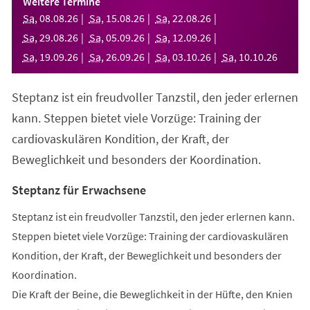
Weitere Termine
neuen
Sa
,
08
.
08
.
26
Sa
,
15
.
08
.
26
Sa
,
22
.
08
.
26
Tab)
Sa
,
29
.
08
.
26
Sa
,
05
.
09
.
26
Sa
,
12
.
09
.
26
Sa
,
19
.
09
.
26
Sa
,
26
.
09
.
26
Sa
,
03
.
10
.
26
Sa
,
10
.
10
.
26
Steptanz ist ein freudvoller Tanzstil, den jeder erlernen
kann. Steppen bietet viele Vorzüge: Training der
cardiovaskulären Kondition, der Kraft, der
Beweglichkeit und besonders der Koordination.
Steptanz für Erwachsene
Steptanz ist ein freudvoller Tanzstil, den jeder erlernen kann.
Steppen bietet viele Vorzüge: Training der cardiovaskulären
Kondition, der Kraft, der Beweglichkeit und besonders der
Koordination.
Die Kraft der Beine, die Beweglichkeit in der Hüfte, den Knien