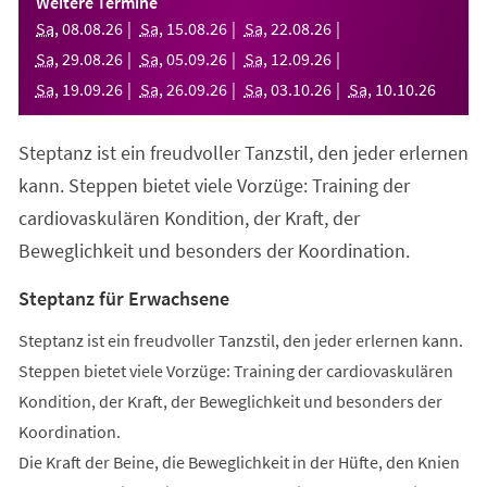
Weitere Termine
neuen
Sa
,
08
.
08
.
26
Sa
,
15
.
08
.
26
Sa
,
22
.
08
.
26
Tab)
Sa
,
29
.
08
.
26
Sa
,
05
.
09
.
26
Sa
,
12
.
09
.
26
Sa
,
19
.
09
.
26
Sa
,
26
.
09
.
26
Sa
,
03
.
10
.
26
Sa
,
10
.
10
.
26
Steptanz ist ein freudvoller Tanzstil, den jeder erlernen
kann. Steppen bietet viele Vorzüge: Training der
cardiovaskulären Kondition, der Kraft, der
Beweglichkeit und besonders der Koordination.
Steptanz für Erwachsene
Steptanz ist ein freudvoller Tanzstil, den jeder erlernen kann.
Steppen bietet viele Vorzüge: Training der cardiovaskulären
Kondition, der Kraft, der Beweglichkeit und besonders der
Koordination.
Die Kraft der Beine, die Beweglichkeit in der Hüfte, den Knien