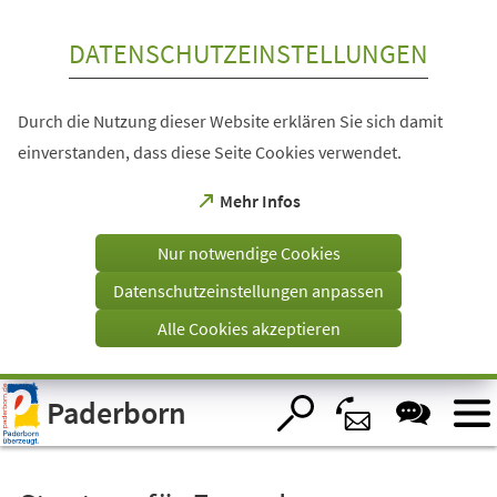
Inhalt anspringen
DATENSCHUTZEINSTELLUNGEN
Durch die Nutzung dieser Website erklären Sie sich damit
einverstanden, dass diese Seite Cookies verwendet.
(Öffnet
Mehr Infos
in
einem
Nur notwendige Cookies
neuen
Tab)
Datenschutzeinstellungen anpassen
Alle Cookies akzeptieren
Visuelle
Paderborn
Assistenzsoftware
öffnen.