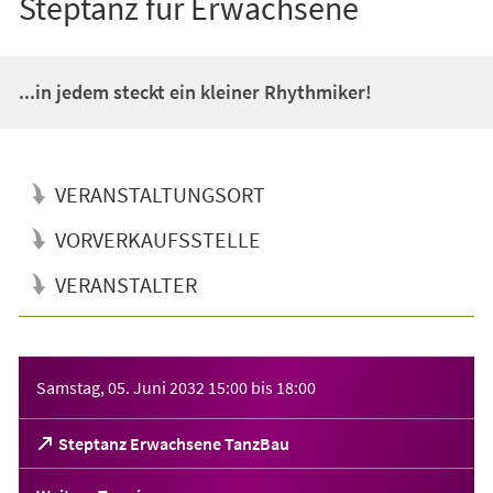
Steptanz für Erwachsene
...in jedem steckt ein kleiner Rhythmiker!
VERANSTALTUNGSORT
VORVERKAUFSSTELLE
VERANSTALTER
Veranstaltungsinformationen
Samstag, 05. Juni 2032
15:00
bis
18:00
(Öffnet
Steptanz Erwachsene TanzBau
in
einem