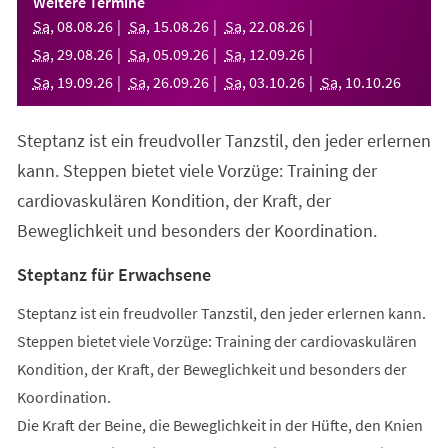
Weitere Termine
neuen
Sa
,
08
.
08
.
26
Sa
,
15
.
08
.
26
Sa
,
22
.
08
.
26
Tab)
Sa
,
29
.
08
.
26
Sa
,
05
.
09
.
26
Sa
,
12
.
09
.
26
Sa
,
19
.
09
.
26
Sa
,
26
.
09
.
26
Sa
,
03
.
10
.
26
Sa
,
10
.
10
.
26
Steptanz ist ein freudvoller Tanzstil, den jeder erlernen
kann. Steppen bietet viele Vorzüge: Training der
cardiovaskulären Kondition, der Kraft, der
Beweglichkeit und besonders der Koordination.
Steptanz für Erwachsene
Steptanz ist ein freudvoller Tanzstil, den jeder erlernen kann.
Steppen bietet viele Vorzüge: Training der cardiovaskulären
Kondition, der Kraft, der Beweglichkeit und besonders der
Koordination.
Die Kraft der Beine, die Beweglichkeit in der Hüfte, den Knien