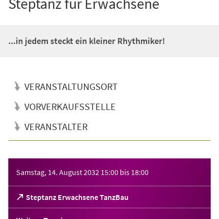
Steptanz für Erwachsene
...in jedem steckt ein kleiner Rhythmiker!
VERANSTALTUNGSORT
VORVERKAUFSSTELLE
VERANSTALTER
Veranstaltungsinformationen
Samstag, 14. August 2032
15:00
bis
18:00
(Öffnet
Steptanz Erwachsene TanzBau
in
einem