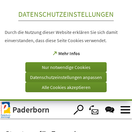
Inhalt anspringen
DATENSCHUTZEINSTELLUNGEN
Durch die Nutzung dieser Website erklären Sie sich damit
einverstanden, dass diese Seite Cookies verwendet.
(Öffnet
Mehr Infos
in
einem
Nur notwendige Cookies
neuen
Tab)
Datenschutzeinstellungen anpassen
Alle Cookies akzeptieren
Visuelle
Paderborn
Assistenzsoftware
öffnen.