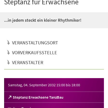
Steptanz für Erwachsene
...in jedem steckt ein kleiner Rhythmiker!
VERANSTALTUNGSORT
VORVERKAUFSSTELLE
VERANSTALTER
Veranstaltungsinformationen
Samstag, 04. September 2032
15:00
bis
18:00
(Öffnet
Steptanz Erwachsene TanzBau
in
einem