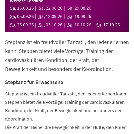
Weitere Termine
neuen
Sa
,
15
.
08
.
26
Sa
,
22
.
08
.
26
Sa
,
29
.
08
.
26
Tab)
Sa
,
05
.
09
.
26
Sa
,
12
.
09
.
26
Sa
,
19
.
09
.
26
Sa
,
26
.
09
.
26
Sa
,
03
.
10
.
26
Sa
,
10
.
10
.
26
Sa
,
17
.
10
.
26
Steptanz ist ein freudvoller Tanzstil, den jeder erlernen
kann. Steppen bietet viele Vorzüge: Training der
cardiovaskulären Kondition, der Kraft, der
Beweglichkeit und besonders der Koordination.
Steptanz für Erwachsene
Steptanz ist ein freudvoller Tanzstil, den jeder erlernen kann.
Steppen bietet viele Vorzüge: Training der cardiovaskulären
Kondition, der Kraft, der Beweglichkeit und besonders der
Koordination.
Die Kraft der Beine, die Beweglichkeit in der Hüfte, den Knien