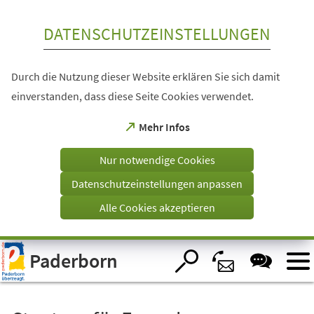
Inhalt anspringen
DATENSCHUTZEINSTELLUNGEN
Durch die Nutzung dieser Website erklären Sie sich damit
einverstanden, dass diese Seite Cookies verwendet.
(Öffnet
Mehr Infos
in
einem
Nur notwendige Cookies
neuen
Tab)
Datenschutzeinstellungen anpassen
Alle Cookies akzeptieren
Visuelle
Paderborn
Assistenzsoftware
öffnen.