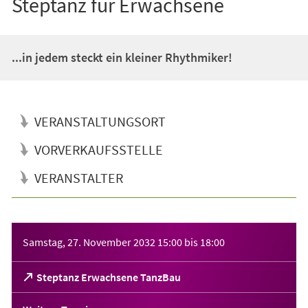
Steptanz für Erwachsene
...in jedem steckt ein kleiner Rhythmiker!
VERANSTALTUNGSORT
VORVERKAUFSSTELLE
VERANSTALTER
Veranstaltungsinformationen
Samstag, 27. November 2032
15:00
bis
18:00
(Öffnet
Steptanz Erwachsene TanzBau
in
einem