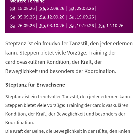
Weitere Termine
neuen
Sa
,
15
.
08
.
26
Sa
,
22
.
08
.
26
Sa
,
29
.
08
.
26
Tab)
Sa
,
05
.
09
.
26
Sa
,
12
.
09
.
26
Sa
,
19
.
09
.
26
Sa
,
26
.
09
.
26
Sa
,
03
.
10
.
26
Sa
,
10
.
10
.
26
Sa
,
17
.
10
.
26
Steptanz ist ein freudvoller Tanzstil, den jeder erlernen
kann. Steppen bietet viele Vorzüge: Training der
cardiovaskulären Kondition, der Kraft, der
Beweglichkeit und besonders der Koordination.
Steptanz für Erwachsene
Steptanz ist ein freudvoller Tanzstil, den jeder erlernen kann.
Steppen bietet viele Vorzüge: Training der cardiovaskulären
Kondition, der Kraft, der Beweglichkeit und besonders der
Koordination.
Die Kraft der Beine, die Beweglichkeit in der Hüfte, den Knien