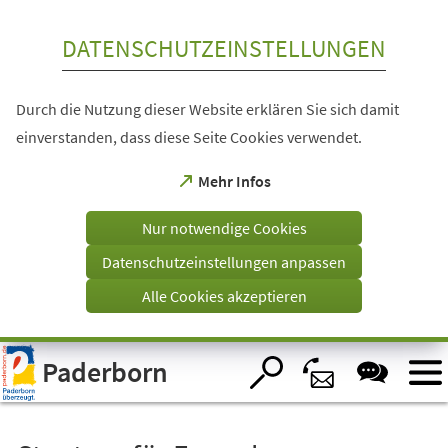
Inhalt anspringen
DATENSCHUTZEINSTELLUNGEN
Durch die Nutzung dieser Website erklären Sie sich damit
einverstanden, dass diese Seite Cookies verwendet.
(Öffnet
Mehr Infos
in
einem
Nur notwendige Cookies
neuen
Tab)
Datenschutzeinstellungen anpassen
Alle Cookies akzeptieren
Visuelle
Paderborn
Assistenzsoftware
öffnen.