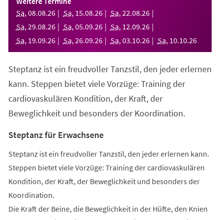
Weitere Termine
neuen
Sa
,
08
.
08
.
26
Sa
,
15
.
08
.
26
Sa
,
22
.
08
.
26
Tab)
Sa
,
29
.
08
.
26
Sa
,
05
.
09
.
26
Sa
,
12
.
09
.
26
Sa
,
19
.
09
.
26
Sa
,
26
.
09
.
26
Sa
,
03
.
10
.
26
Sa
,
10
.
10
.
26
Steptanz ist ein freudvoller Tanzstil, den jeder erlernen
kann. Steppen bietet viele Vorzüge: Training der
cardiovaskulären Kondition, der Kraft, der
Beweglichkeit und besonders der Koordination.
Steptanz für Erwachsene
Steptanz ist ein freudvoller Tanzstil, den jeder erlernen kann.
Steppen bietet viele Vorzüge: Training der cardiovaskulären
Kondition, der Kraft, der Beweglichkeit und besonders der
Koordination.
Die Kraft der Beine, die Beweglichkeit in der Hüfte, den Knien