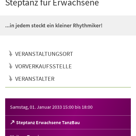
Steptanz für Erwachsene
...in jedem steckt ein kleiner Rhythmiker!
VERANSTALTUNGSORT
VORVERKAUFSSTELLE
VERANSTALTER
Veranstaltungsinformationen
Samstag, 01. Januar 2033
15:00
bis
18:00
(Öffnet
Steptanz Erwachsene TanzBau
in
einem