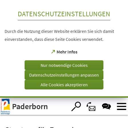
Inhalt anspringen
DATENSCHUTZEINSTELLUNGEN
Durch die Nutzung dieser Website erklären Sie sich damit
einverstanden, dass diese Seite Cookies verwendet.
(Öffnet
Mehr Infos
in
einem
Nur notwendige Cookies
neuen
Tab)
Datenschutzeinstellungen anpassen
Alle Cookies akzeptieren
Visuelle
Paderborn
Assistenzsoftware
öffnen.