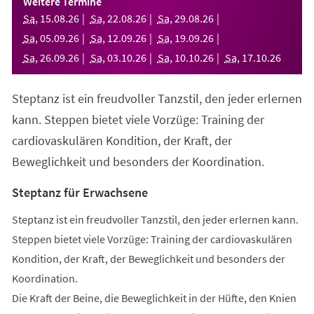
Weitere Termine
neuen
Sa
,
15
.
08
.
26
Sa
,
22
.
08
.
26
Sa
,
29
.
08
.
26
Tab)
Sa
,
05
.
09
.
26
Sa
,
12
.
09
.
26
Sa
,
19
.
09
.
26
Sa
,
26
.
09
.
26
Sa
,
03
.
10
.
26
Sa
,
10
.
10
.
26
Sa
,
17
.
10
.
26
Steptanz ist ein freudvoller Tanzstil, den jeder erlernen
kann. Steppen bietet viele Vorzüge: Training der
cardiovaskulären Kondition, der Kraft, der
Beweglichkeit und besonders der Koordination.
Steptanz für Erwachsene
Steptanz ist ein freudvoller Tanzstil, den jeder erlernen kann.
Steppen bietet viele Vorzüge: Training der cardiovaskulären
Kondition, der Kraft, der Beweglichkeit und besonders der
Koordination.
Die Kraft der Beine, die Beweglichkeit in der Hüfte, den Knien