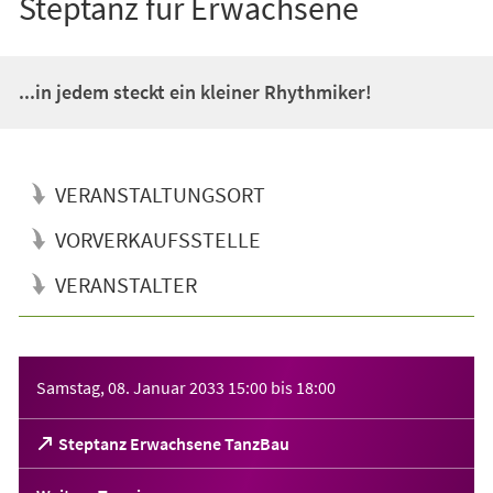
Steptanz für Erwachsene
...in jedem steckt ein kleiner Rhythmiker!
VERANSTALTUNGSORT
VORVERKAUFSSTELLE
VERANSTALTER
Veranstaltungsinformationen
Samstag, 08. Januar 2033
15:00
bis
18:00
(Öffnet
Steptanz Erwachsene TanzBau
in
einem