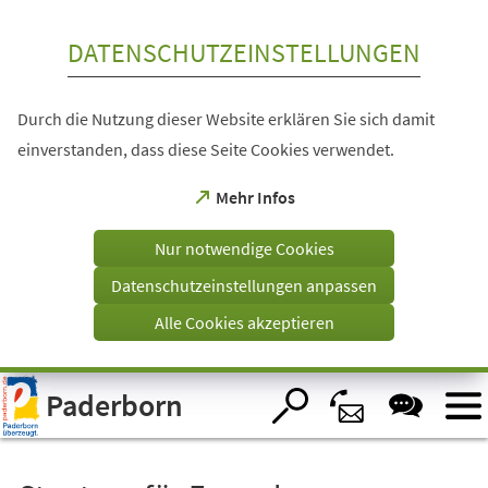
Inhalt anspringen
DATENSCHUTZEINSTELLUNGEN
Durch die Nutzung dieser Website erklären Sie sich damit
einverstanden, dass diese Seite Cookies verwendet.
(Öffnet
Mehr Infos
in
einem
Nur notwendige Cookies
neuen
Tab)
Datenschutzeinstellungen anpassen
Alle Cookies akzeptieren
Visuelle
Paderborn
Assistenzsoftware
öffnen.