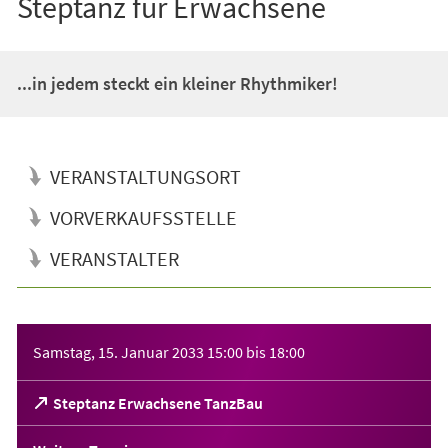
Steptanz für Erwachsene
...in jedem steckt ein kleiner Rhythmiker!
VERANSTALTUNGSORT
VORVERKAUFSSTELLE
VERANSTALTER
Veranstaltungsinformationen
Samstag, 15. Januar 2033
15:00
bis
18:00
(Öffnet
Steptanz Erwachsene TanzBau
in
einem