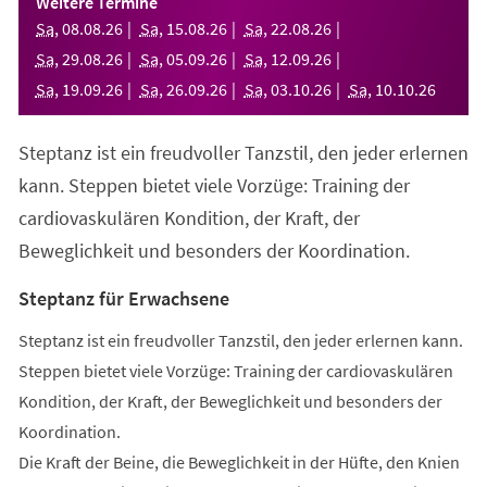
Weitere Termine
neuen
Sa
,
08
.
08
.
26
Sa
,
15
.
08
.
26
Sa
,
22
.
08
.
26
Tab)
Sa
,
29
.
08
.
26
Sa
,
05
.
09
.
26
Sa
,
12
.
09
.
26
Sa
,
19
.
09
.
26
Sa
,
26
.
09
.
26
Sa
,
03
.
10
.
26
Sa
,
10
.
10
.
26
Steptanz ist ein freudvoller Tanzstil, den jeder erlernen
kann. Steppen bietet viele Vorzüge: Training der
cardiovaskulären Kondition, der Kraft, der
Beweglichkeit und besonders der Koordination.
Steptanz für Erwachsene
Steptanz ist ein freudvoller Tanzstil, den jeder erlernen kann.
Steppen bietet viele Vorzüge: Training der cardiovaskulären
Kondition, der Kraft, der Beweglichkeit und besonders der
Koordination.
Die Kraft der Beine, die Beweglichkeit in der Hüfte, den Knien