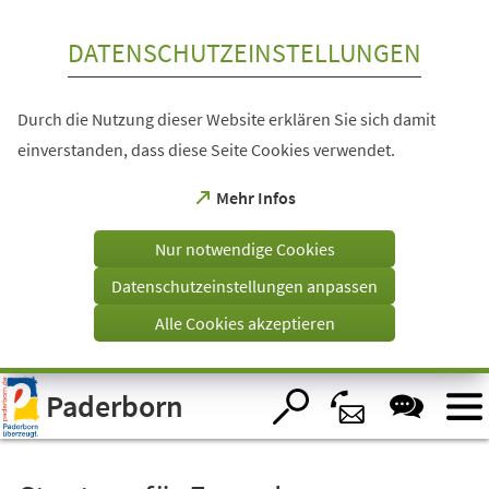
Inhalt anspringen
DATENSCHUTZEINSTELLUNGEN
Durch die Nutzung dieser Website erklären Sie sich damit
einverstanden, dass diese Seite Cookies verwendet.
(Öffnet
Mehr Infos
in
einem
Nur notwendige Cookies
neuen
Tab)
Datenschutzeinstellungen anpassen
Alle Cookies akzeptieren
Visuelle
Paderborn
Assistenzsoftware
öffnen.