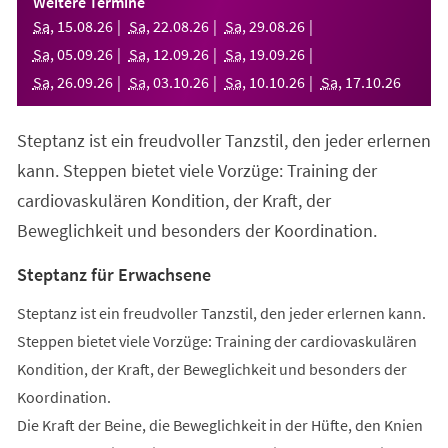
Weitere Termine
neuen
Sa
,
15
.
08
.
26
Sa
,
22
.
08
.
26
Sa
,
29
.
08
.
26
Tab)
Sa
,
05
.
09
.
26
Sa
,
12
.
09
.
26
Sa
,
19
.
09
.
26
Sa
,
26
.
09
.
26
Sa
,
03
.
10
.
26
Sa
,
10
.
10
.
26
Sa
,
17
.
10
.
26
Steptanz ist ein freudvoller Tanzstil, den jeder erlernen
kann. Steppen bietet viele Vorzüge: Training der
cardiovaskulären Kondition, der Kraft, der
Beweglichkeit und besonders der Koordination.
Steptanz für Erwachsene
Steptanz ist ein freudvoller Tanzstil, den jeder erlernen kann.
Steppen bietet viele Vorzüge: Training der cardiovaskulären
Kondition, der Kraft, der Beweglichkeit und besonders der
Koordination.
Die Kraft der Beine, die Beweglichkeit in der Hüfte, den Knien