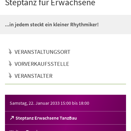
Steptanz für Erwachsene
...in jedem steckt ein kleiner Rhythmiker!
VERANSTALTUNGSORT
VORVERKAUFSSTELLE
VERANSTALTER
Veranstaltungsinformationen
Samstag, 22. Januar 2033
15:00
bis
18:00
(Öffnet
Steptanz Erwachsene TanzBau
in
einem