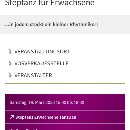
Steptanz für Erwachsene
...in jedem steckt ein kleiner Rhythmiker!
VERANSTALTUNGSORT
VORVERKAUFSSTELLE
VERANSTALTER
Veranstaltungsinformationen
Samstag, 19. März 2033
15:00
bis
18:00
(Öffnet
Steptanz Erwachsene TanzBau
in
einem