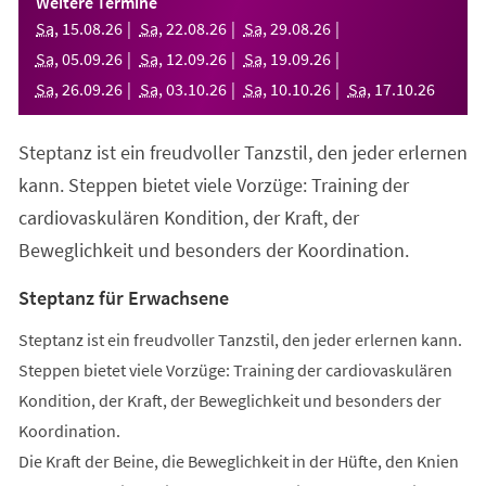
Weitere Termine
neuen
Sa
,
15
.
08
.
26
Sa
,
22
.
08
.
26
Sa
,
29
.
08
.
26
Tab)
Sa
,
05
.
09
.
26
Sa
,
12
.
09
.
26
Sa
,
19
.
09
.
26
Sa
,
26
.
09
.
26
Sa
,
03
.
10
.
26
Sa
,
10
.
10
.
26
Sa
,
17
.
10
.
26
Steptanz ist ein freudvoller Tanzstil, den jeder erlernen
kann. Steppen bietet viele Vorzüge: Training der
cardiovaskulären Kondition, der Kraft, der
Beweglichkeit und besonders der Koordination.
Steptanz für Erwachsene
Steptanz ist ein freudvoller Tanzstil, den jeder erlernen kann.
Steppen bietet viele Vorzüge: Training der cardiovaskulären
Kondition, der Kraft, der Beweglichkeit und besonders der
Koordination.
Die Kraft der Beine, die Beweglichkeit in der Hüfte, den Knien