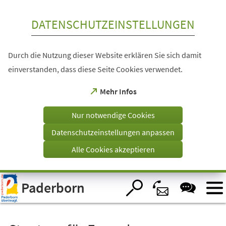
Inhalt anspringen
DATENSCHUTZEINSTELLUNGEN
Durch die Nutzung dieser Website erklären Sie sich damit
einverstanden, dass diese Seite Cookies verwendet.
(Öffnet
Mehr Infos
in
einem
Nur notwendige Cookies
neuen
Tab)
Datenschutzeinstellungen anpassen
Alle Cookies akzeptieren
Visuelle
Paderborn
Assistenzsoftware
öffnen.