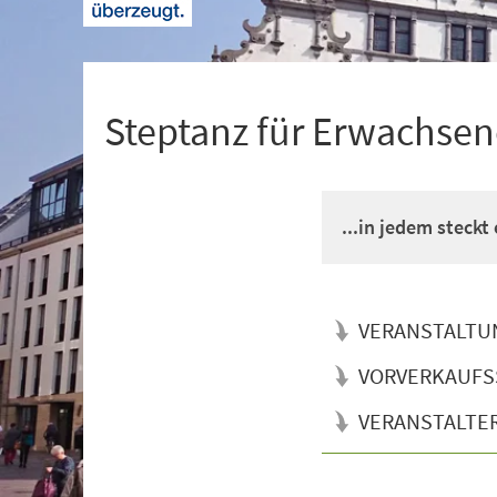
+
1
Steptanz für Erwachsen
...in jedem steckt
VERANSTALTU
VORVERKAUFS
VERANSTALTE