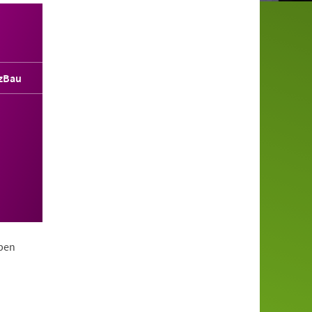
zBau
ppen