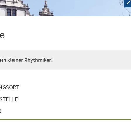
e
 ein kleiner Rhythmiker!
NGSORT
STELLE
R