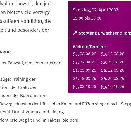
dvoller Tanzstil, den jeder
Samstag, 02. April 2033
en bietet viele Vorzüge:
15:00
bis
18:00
askulären Kondition, der
keit und besonders der
(Öffnet
Steptanz Erwachsene Tan
in
einem
Weitere Termine
neuen
hsene
Sa
,
08
.
08
.
26
Sa
,
15
.
08
.
26
Tab)
Sa
,
22
.
08
.
26
Sa
,
29
.
08
.
26
ller Tanzstil, den jeder erlernen
Sa
,
05
.
09
.
26
Sa
,
12
.
09
.
26
Sa
,
19
.
09
.
26
Sa
,
26
.
09
.
26
rzüge: Training der
Sa
,
03
.
10
.
26
Sa
,
10
.
10
.
26
ion, der Kraft, der
nders der Koordination.
e Beweglichkeit in der Hüfte, den Knien und Fü?en steigert sich. Ste
n Gefühl für Rhythmus und Timing.
ientierte Weg fit und im Takt zu bleiben!