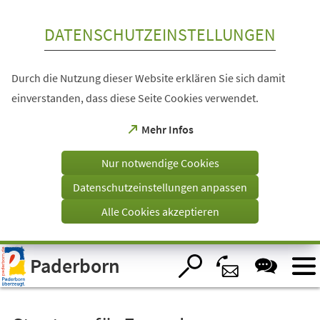
Inhalt anspringen
DATENSCHUTZEINSTELLUNGEN
Durch die Nutzung dieser Website erklären Sie sich damit
einverstanden, dass diese Seite Cookies verwendet.
(Öffnet
Mehr Infos
in
einem
Nur notwendige Cookies
neuen
Tab)
Datenschutzeinstellungen anpassen
Alle Cookies akzeptieren
Visuelle
Paderborn
Assistenzsoftware
öffnen.