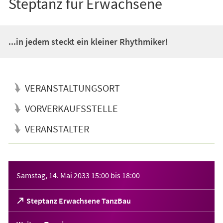
Steptanz für Erwachsene
...in jedem steckt ein kleiner Rhythmiker!
VERANSTALTUNGSORT
VORVERKAUFSSTELLE
VERANSTALTER
Veranstaltungsinformationen
Samstag, 14. Mai 2033
15:00
bis
18:00
(Öffnet
Steptanz Erwachsene TanzBau
in
einem