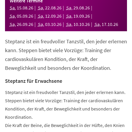
Weitere Termine
neuen
Sa
,
15
.
08
.
26
Sa
,
22
.
08
.
26
Sa
,
29
.
08
.
26
Tab)
Sa
,
05
.
09
.
26
Sa
,
12
.
09
.
26
Sa
,
19
.
09
.
26
Sa
,
26
.
09
.
26
Sa
,
03
.
10
.
26
Sa
,
10
.
10
.
26
Sa
,
17
.
10
.
26
Steptanz ist ein freudvoller Tanzstil, den jeder erlernen
kann. Steppen bietet viele Vorzüge: Training der
cardiovaskulären Kondition, der Kraft, der
Beweglichkeit und besonders der Koordination.
Steptanz für Erwachsene
Steptanz ist ein freudvoller Tanzstil, den jeder erlernen kann.
Steppen bietet viele Vorzüge: Training der cardiovaskulären
Kondition, der Kraft, der Beweglichkeit und besonders der
Koordination.
Die Kraft der Beine, die Beweglichkeit in der Hüfte, den Knien