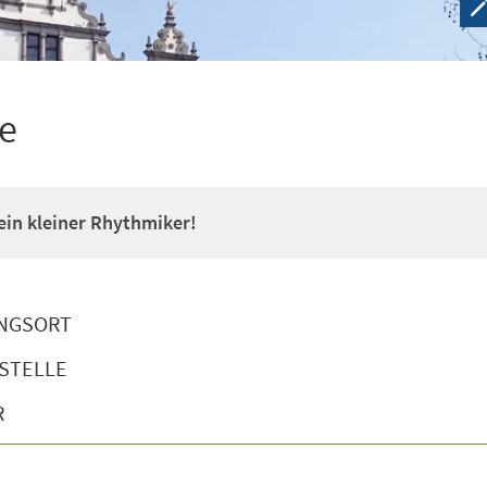
e
 ein kleiner Rhythmiker!
NGSORT
STELLE
R