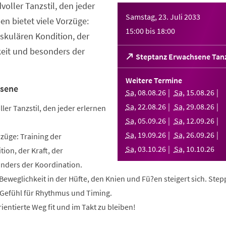
dvoller Tanzstil, den jeder
Samstag, 23. Juli 2033
en bietet viele Vorzüge:
15:00
bis
18:00
askulären Kondition, der
keit und besonders der
(Öffnet
Steptanz Erwachsene Tan
in
einem
Weitere Termine
neuen
hsene
Sa
,
08
.
08
.
26
Sa
,
15
.
08
.
26
Tab)
Sa
,
22
.
08
.
26
Sa
,
29
.
08
.
26
ller Tanzstil, den jeder erlernen
Sa
,
05
.
09
.
26
Sa
,
12
.
09
.
26
Sa
,
19
.
09
.
26
Sa
,
26
.
09
.
26
rzüge: Training der
Sa
,
03
.
10
.
26
Sa
,
10
.
10
.
26
ion, der Kraft, der
nders der Koordination.
e Beweglichkeit in der Hüfte, den Knien und Fü?en steigert sich. Ste
n Gefühl für Rhythmus und Timing.
ientierte Weg fit und im Takt zu bleiben!