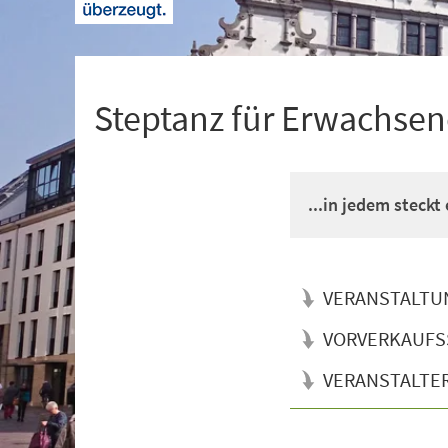
+
1
Steptanz für Erwachsen
...in jedem steckt
VERANSTALTU
VORVERKAUFS
VERANSTALTE