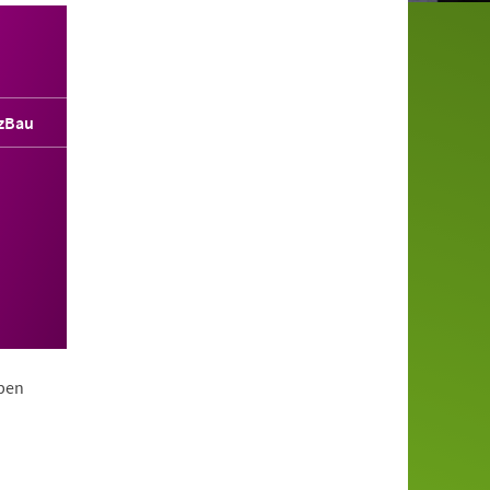
zBau
ppen