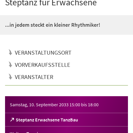
Steptanz für Erwachsene
...in jedem steckt ein kleiner Rhythmiker!
VERANSTALTUNGSORT
VORVERKAUFSSTELLE
VERANSTALTER
Veranstaltungsinformationen
Samstag, 10. September 2033
15:00
bis
18:00
(Öffnet
Steptanz Erwachsene TanzBau
in
einem