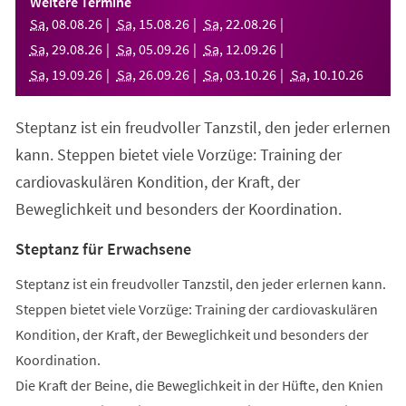
Weitere Termine
neuen
Sa
,
08
.
08
.
26
Sa
,
15
.
08
.
26
Sa
,
22
.
08
.
26
Tab)
Sa
,
29
.
08
.
26
Sa
,
05
.
09
.
26
Sa
,
12
.
09
.
26
Sa
,
19
.
09
.
26
Sa
,
26
.
09
.
26
Sa
,
03
.
10
.
26
Sa
,
10
.
10
.
26
Steptanz ist ein freudvoller Tanzstil, den jeder erlernen
kann. Steppen bietet viele Vorzüge: Training der
cardiovaskulären Kondition, der Kraft, der
Beweglichkeit und besonders der Koordination.
Steptanz für Erwachsene
Steptanz ist ein freudvoller Tanzstil, den jeder erlernen kann.
Steppen bietet viele Vorzüge: Training der cardiovaskulären
Kondition, der Kraft, der Beweglichkeit und besonders der
Koordination.
Die Kraft der Beine, die Beweglichkeit in der Hüfte, den Knien