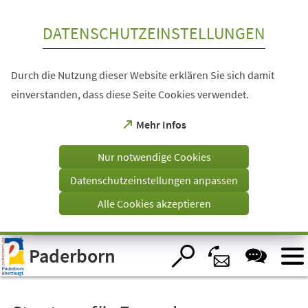
Inhalt anspringen
DATENSCHUTZEINSTELLUNGEN
Durch die Nutzung dieser Website erklären Sie sich damit
einverstanden, dass diese Seite Cookies verwendet.
(Öffnet
Mehr Infos
in
einem
Nur notwendige Cookies
neuen
Tab)
Datenschutzeinstellungen anpassen
Alle Cookies akzeptieren
Visuelle
Paderborn
Assistenzsoftware
öffnen.