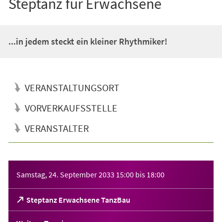
Steptanz für Erwachsene
...in jedem steckt ein kleiner Rhythmiker!
VERANSTALTUNGSORT
VORVERKAUFSSTELLE
VERANSTALTER
Veranstaltungsinformationen
Samstag, 24. September 2033
15:00
bis
18:00
(Öffnet
Steptanz Erwachsene TanzBau
in
einem