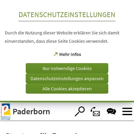
Inhalt anspringen
DATENSCHUTZEINSTELLUNGEN
Durch die Nutzung dieser Website erklären Sie sich damit
einverstanden, dass diese Seite Cookies verwendet.
(Öffnet
Mehr Infos
in
einem
Nur notwendige Cookies
neuen
Tab)
Datenschutzeinstellungen anpassen
Alle Cookies akzeptieren
Visuelle
Paderborn
Assistenzsoftware
öffnen.