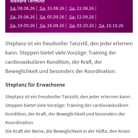
Weitere Termine
neuen
Sa
,
08
.
08
.
26
Sa
,
15
.
08
.
26
Sa
,
22
.
08
.
26
Tab)
Sa
,
29
.
08
.
26
Sa
,
05
.
09
.
26
Sa
,
12
.
09
.
26
Sa
,
19
.
09
.
26
Sa
,
26
.
09
.
26
Sa
,
03
.
10
.
26
Sa
,
10
.
10
.
26
Steptanz ist ein freudvoller Tanzstil, den jeder erlernen
kann. Steppen bietet viele Vorzüge: Training der
cardiovaskulären Kondition, der Kraft, der
Beweglichkeit und besonders der Koordination.
Steptanz für Erwachsene
Steptanz ist ein freudvoller Tanzstil, den jeder erlernen kann.
Steppen bietet viele Vorzüge: Training der cardiovaskulären
Kondition, der Kraft, der Beweglichkeit und besonders der
Koordination.
Die Kraft der Beine, die Beweglichkeit in der Hüfte, den Knien