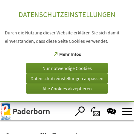
Inhalt anspringen
DATENSCHUTZEINSTELLUNGEN
Durch die Nutzung dieser Website erklären Sie sich damit
einverstanden, dass diese Seite Cookies verwendet.
(Öffnet
Mehr Infos
in
einem
Nur notwendige Cookies
neuen
Tab)
Datenschutzeinstellungen anpassen
Alle Cookies akzeptieren
Visuelle
Paderborn
Assistenzsoftware
öffnen.