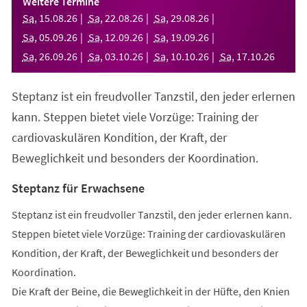
Weitere Termine
neuen
Sa
,
15
.
08
.
26
Sa
,
22
.
08
.
26
Sa
,
29
.
08
.
26
Tab)
Sa
,
05
.
09
.
26
Sa
,
12
.
09
.
26
Sa
,
19
.
09
.
26
Sa
,
26
.
09
.
26
Sa
,
03
.
10
.
26
Sa
,
10
.
10
.
26
Sa
,
17
.
10
.
26
Steptanz ist ein freudvoller Tanzstil, den jeder erlernen
kann. Steppen bietet viele Vorzüge: Training der
cardiovaskulären Kondition, der Kraft, der
Beweglichkeit und besonders der Koordination.
Steptanz für Erwachsene
Steptanz ist ein freudvoller Tanzstil, den jeder erlernen kann.
Steppen bietet viele Vorzüge: Training der cardiovaskulären
Kondition, der Kraft, der Beweglichkeit und besonders der
Koordination.
Die Kraft der Beine, die Beweglichkeit in der Hüfte, den Knien