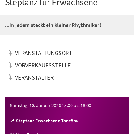
Steptanz für Erwachsene
...in jedem steckt ein kleiner Rhythmiker!
VERANSTALTUNGSORT
VORVERKAUFSSTELLE
VERANSTALTER
Veranstaltungsinformationen
Samstag, 10. Januar 2026
15:00
bis
18:00
(Öffnet
Steptanz Erwachsene TanzBau
in
einem