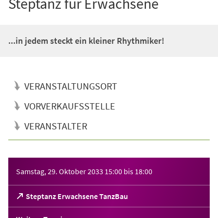
Steptanz für Erwachsene
...in jedem steckt ein kleiner Rhythmiker!
VERANSTALTUNGSORT
VORVERKAUFSSTELLE
VERANSTALTER
Veranstaltungsinformationen
Samstag, 29. Oktober 2033
15:00
bis
18:00
(Öffnet
Steptanz Erwachsene TanzBau
in
einem