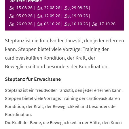
Weitere Termine
neuen
Sa
,
15
.
08
.
26
Sa
,
22
.
08
.
26
Sa
,
29
.
08
.
26
Tab)
Sa
,
05
.
09
.
26
Sa
,
12
.
09
.
26
Sa
,
19
.
09
.
26
Sa
,
26
.
09
.
26
Sa
,
03
.
10
.
26
Sa
,
10
.
10
.
26
Sa
,
17
.
10
.
26
Steptanz ist ein freudvoller Tanzstil, den jeder erlernen
kann. Steppen bietet viele Vorzüge: Training der
cardiovaskulären Kondition, der Kraft, der
Beweglichkeit und besonders der Koordination.
Steptanz für Erwachsene
Steptanz ist ein freudvoller Tanzstil, den jeder erlernen kann.
Steppen bietet viele Vorzüge: Training der cardiovaskulären
Kondition, der Kraft, der Beweglichkeit und besonders der
Koordination.
Die Kraft der Beine, die Beweglichkeit in der Hüfte, den Knien