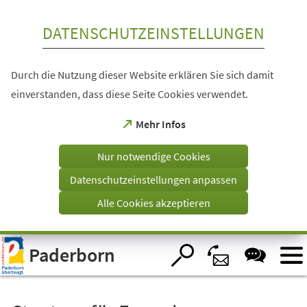
Inhalt anspringen
DATENSCHUTZEINSTELLUNGEN
Durch die Nutzung dieser Website erklären Sie sich damit
einverstanden, dass diese Seite Cookies verwendet.
(Öffnet
Mehr Infos
in
einem
Nur notwendige Cookies
neuen
Tab)
Datenschutzeinstellungen anpassen
Alle Cookies akzeptieren
Visuelle
Paderborn
Assistenzsoftware
öffnen.