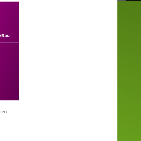
zBau
ppen