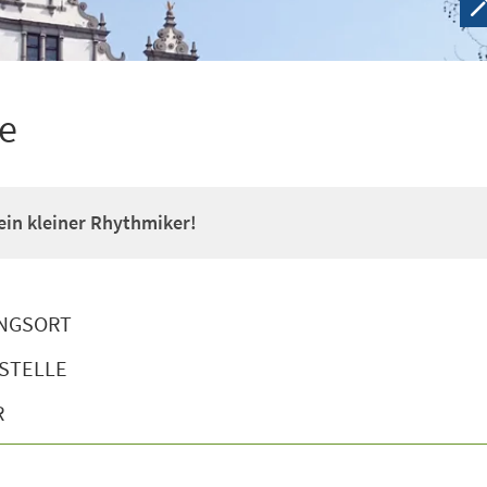
e
 ein kleiner Rhythmiker!
NGSORT
STELLE
R