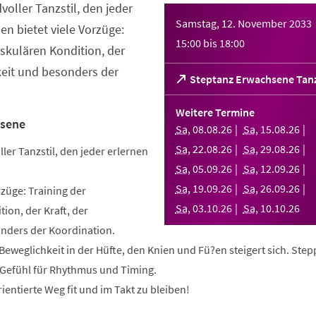
dvoller Tanzstil, den jeder
Samstag, 12. November 2033
en bietet viele Vorzüge:
15:00
bis
18:00
askulären Kondition, der
keit und besonders der
(Öffnet
Steptanz Erwachsene Tan
in
einem
Weitere Termine
neuen
hsene
Sa
,
08
.
08
.
26
Sa
,
15
.
08
.
26
Tab)
Sa
,
22
.
08
.
26
Sa
,
29
.
08
.
26
ller Tanzstil, den jeder erlernen
Sa
,
05
.
09
.
26
Sa
,
12
.
09
.
26
Sa
,
19
.
09
.
26
Sa
,
26
.
09
.
26
rzüge: Training der
Sa
,
03
.
10
.
26
Sa
,
10
.
10
.
26
ion, der Kraft, der
nders der Koordination.
e Beweglichkeit in der Hüfte, den Knien und Fü?en steigert sich. Ste
n Gefühl für Rhythmus und Timing.
ientierte Weg fit und im Takt zu bleiben!