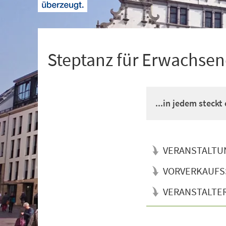
+
1
Steptanz für Erwachsen
...in jedem steckt
VERANSTALTU
VORVERKAUFS
VERANSTALTE