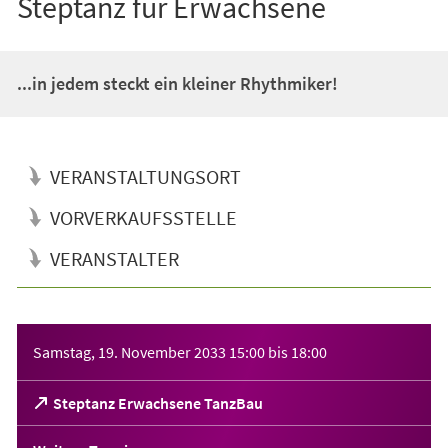
Steptanz für Erwachsene
...in jedem steckt ein kleiner Rhythmiker!
VERANSTALTUNGSORT
VORVERKAUFSSTELLE
VERANSTALTER
Veranstaltungsinformationen
Samstag, 19. November 2033
15:00
bis
18:00
(Öffnet
Steptanz Erwachsene TanzBau
in
einem