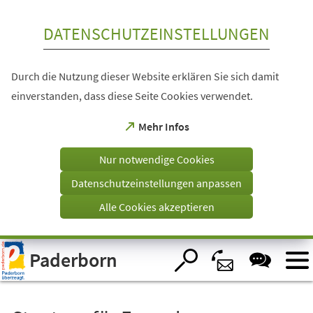
Inhalt anspringen
DATENSCHUTZEINSTELLUNGEN
Durch die Nutzung dieser Website erklären Sie sich damit
einverstanden, dass diese Seite Cookies verwendet.
(Öffnet
Mehr Infos
in
einem
Nur notwendige Cookies
neuen
Tab)
Datenschutzeinstellungen anpassen
Alle Cookies akzeptieren
Visuelle
Paderborn
Assistenzsoftware
öffnen.