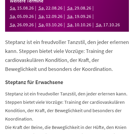
Weitere Termine
neuen
Sa
,
15
.
08
.
26
Sa
,
22
.
08
.
26
Sa
,
29
.
08
.
26
Tab)
Sa
,
05
.
09
.
26
Sa
,
12
.
09
.
26
Sa
,
19
.
09
.
26
Sa
,
26
.
09
.
26
Sa
,
03
.
10
.
26
Sa
,
10
.
10
.
26
Sa
,
17
.
10
.
26
Steptanz ist ein freudvoller Tanzstil, den jeder erlernen
kann. Steppen bietet viele Vorzüge: Training der
cardiovaskulären Kondition, der Kraft, der
Beweglichkeit und besonders der Koordination.
Steptanz für Erwachsene
Steptanz ist ein freudvoller Tanzstil, den jeder erlernen kann.
Steppen bietet viele Vorzüge: Training der cardiovaskulären
Kondition, der Kraft, der Beweglichkeit und besonders der
Koordination.
Die Kraft der Beine, die Beweglichkeit in der Hüfte, den Knien