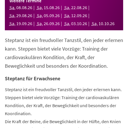
Weitere Termine
neuen
Sa
,
08
.
08
.
26
Sa
,
15
.
08
.
26
Sa
,
22
.
08
.
26
Tab)
Sa
,
29
.
08
.
26
Sa
,
05
.
09
.
26
Sa
,
12
.
09
.
26
Sa
,
19
.
09
.
26
Sa
,
26
.
09
.
26
Sa
,
03
.
10
.
26
Sa
,
10
.
10
.
26
Steptanz ist ein freudvoller Tanzstil, den jeder erlernen
kann. Steppen bietet viele Vorzüge: Training der
cardiovaskulären Kondition, der Kraft, der
Beweglichkeit und besonders der Koordination.
Steptanz für Erwachsene
Steptanz ist ein freudvoller Tanzstil, den jeder erlernen kann.
Steppen bietet viele Vorzüge: Training der cardiovaskulären
Kondition, der Kraft, der Beweglichkeit und besonders der
Koordination.
Die Kraft der Beine, die Beweglichkeit in der Hüfte, den Knien