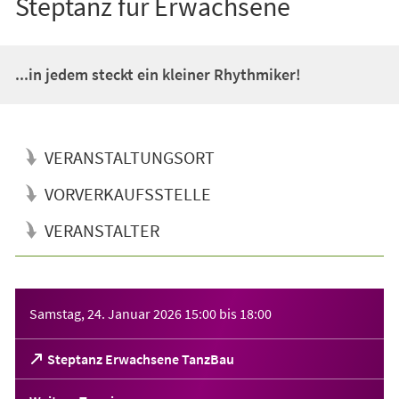
Steptanz für Erwachsene
...in jedem steckt ein kleiner Rhythmiker!
VERANSTALTUNGSORT
VORVERKAUFSSTELLE
VERANSTALTER
Veranstaltungsinformationen
Samstag, 24. Januar 2026
15:00
bis
18:00
(Öffnet
Steptanz Erwachsene TanzBau
in
einem