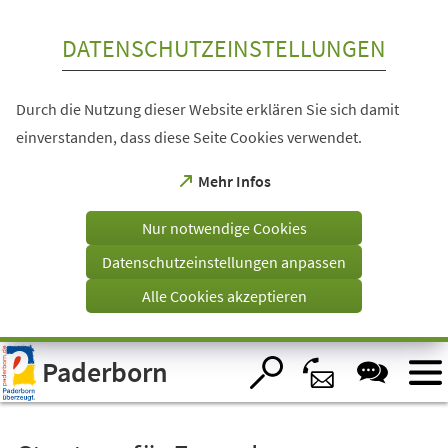
Inhalt anspringen
DATENSCHUTZEINSTELLUNGEN
Durch die Nutzung dieser Website erklären Sie sich damit
einverstanden, dass diese Seite Cookies verwendet.
(Öffnet
Mehr Infos
in
einem
Nur notwendige Cookies
neuen
Tab)
Datenschutzeinstellungen anpassen
Alle Cookies akzeptieren
Visuelle
Paderborn
Assistenzsoftware
öffnen.