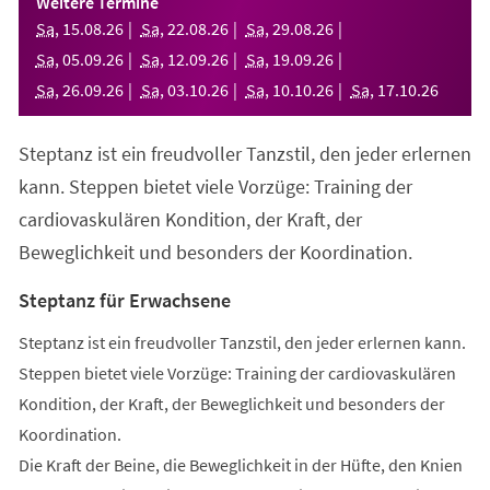
Weitere Termine
neuen
Sa
,
15
.
08
.
26
Sa
,
22
.
08
.
26
Sa
,
29
.
08
.
26
Tab)
Sa
,
05
.
09
.
26
Sa
,
12
.
09
.
26
Sa
,
19
.
09
.
26
Sa
,
26
.
09
.
26
Sa
,
03
.
10
.
26
Sa
,
10
.
10
.
26
Sa
,
17
.
10
.
26
Steptanz ist ein freudvoller Tanzstil, den jeder erlernen
kann. Steppen bietet viele Vorzüge: Training der
cardiovaskulären Kondition, der Kraft, der
Beweglichkeit und besonders der Koordination.
Steptanz für Erwachsene
Steptanz ist ein freudvoller Tanzstil, den jeder erlernen kann.
Steppen bietet viele Vorzüge: Training der cardiovaskulären
Kondition, der Kraft, der Beweglichkeit und besonders der
Koordination.
Die Kraft der Beine, die Beweglichkeit in der Hüfte, den Knien