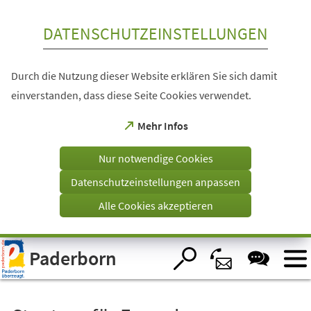
Inhalt anspringen
DATENSCHUTZEINSTELLUNGEN
Durch die Nutzung dieser Website erklären Sie sich damit
einverstanden, dass diese Seite Cookies verwendet.
(Öffnet
Mehr Infos
in
einem
Nur notwendige Cookies
neuen
Tab)
Datenschutzeinstellungen anpassen
Alle Cookies akzeptieren
Visuelle
Paderborn
Assistenzsoftware
öffnen.