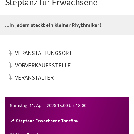
Steptanz für Erwachsene
...in jedem steckt ein kleiner Rhythmiker!
VERANSTALTUNGSORT
VORVERKAUFSSTELLE
VERANSTALTER
Veranstaltungsinformationen
Samstag, 11. April 2026
15:00
bis
18:00
(Öffnet
Steptanz Erwachsene TanzBau
in
einem