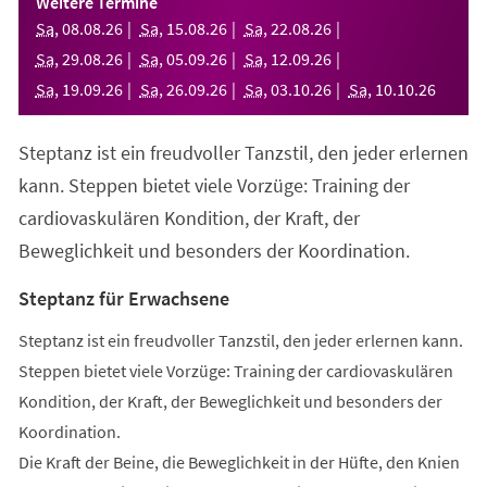
Weitere Termine
neuen
Sa
,
08
.
08
.
26
Sa
,
15
.
08
.
26
Sa
,
22
.
08
.
26
Tab)
Sa
,
29
.
08
.
26
Sa
,
05
.
09
.
26
Sa
,
12
.
09
.
26
Sa
,
19
.
09
.
26
Sa
,
26
.
09
.
26
Sa
,
03
.
10
.
26
Sa
,
10
.
10
.
26
Steptanz ist ein freudvoller Tanzstil, den jeder erlernen
kann. Steppen bietet viele Vorzüge: Training der
cardiovaskulären Kondition, der Kraft, der
Beweglichkeit und besonders der Koordination.
Steptanz für Erwachsene
Steptanz ist ein freudvoller Tanzstil, den jeder erlernen kann.
Steppen bietet viele Vorzüge: Training der cardiovaskulären
Kondition, der Kraft, der Beweglichkeit und besonders der
Koordination.
Die Kraft der Beine, die Beweglichkeit in der Hüfte, den Knien