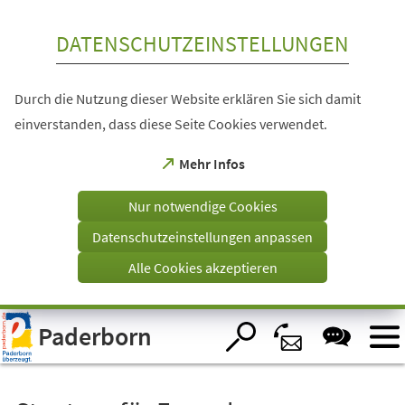
Inhalt anspringen
DATENSCHUTZEINSTELLUNGEN
Durch die Nutzung dieser Website erklären Sie sich damit
einverstanden, dass diese Seite Cookies verwendet.
(Öffnet
Mehr Infos
in
einem
Nur notwendige Cookies
neuen
Tab)
Datenschutzeinstellungen anpassen
Alle Cookies akzeptieren
Visuelle
Paderborn
Assistenzsoftware
öffnen.