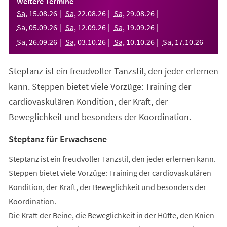
Weitere Termine
neuen
Sa
,
15
.
08
.
26
Sa
,
22
.
08
.
26
Sa
,
29
.
08
.
26
Tab)
Sa
,
05
.
09
.
26
Sa
,
12
.
09
.
26
Sa
,
19
.
09
.
26
Sa
,
26
.
09
.
26
Sa
,
03
.
10
.
26
Sa
,
10
.
10
.
26
Sa
,
17
.
10
.
26
Steptanz ist ein freudvoller Tanzstil, den jeder erlernen
kann. Steppen bietet viele Vorzüge: Training der
cardiovaskulären Kondition, der Kraft, der
Beweglichkeit und besonders der Koordination.
Steptanz für Erwachsene
Steptanz ist ein freudvoller Tanzstil, den jeder erlernen kann.
Steppen bietet viele Vorzüge: Training der cardiovaskulären
Kondition, der Kraft, der Beweglichkeit und besonders der
Koordination.
Die Kraft der Beine, die Beweglichkeit in der Hüfte, den Knien