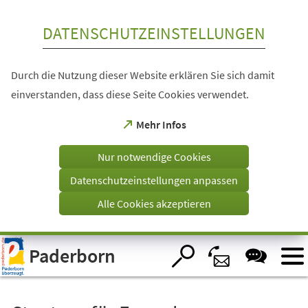
Inhalt anspringen
DATENSCHUTZEINSTELLUNGEN
Durch die Nutzung dieser Website erklären Sie sich damit
einverstanden, dass diese Seite Cookies verwendet.
(Öffnet
Mehr Infos
in
einem
Nur notwendige Cookies
neuen
Tab)
Datenschutzeinstellungen anpassen
Alle Cookies akzeptieren
Visuelle
Paderborn
Assistenzsoftware
öffnen.