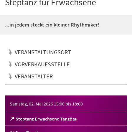
Steptanz für Erwachsene
...in jedem steckt ein kleiner Rhythmiker!
VERANSTALTUNGSORT
VORVERKAUFSSTELLE
VERANSTALTER
Veranstaltungsinformationen
Samstag, 02. Mai 2026
15:00
bis
18:00
(Öffnet
Steptanz Erwachsene TanzBau
in
einem