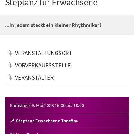
Steptanz für Erwachsene
...in jedem steckt ein kleiner Rhythmiker!
VERANSTALTUNGSORT
VORVERKAUFSSTELLE
VERANSTALTER
Veranstaltungsinformationen
Samstag, 09. Mai 2026
15:00
bis
18:00
(Öffnet
Steptanz Erwachsene TanzBau
in
einem