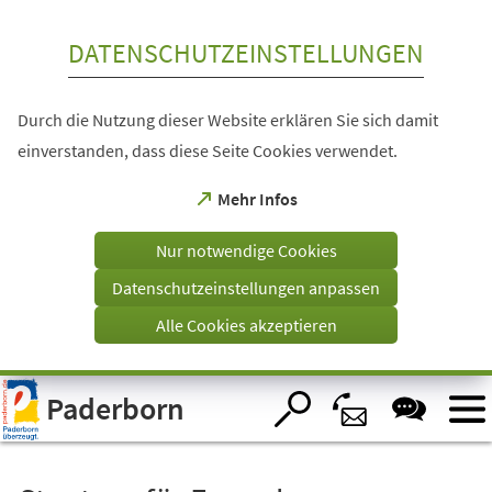
Inhalt anspringen
DATENSCHUTZEINSTELLUNGEN
Durch die Nutzung dieser Website erklären Sie sich damit
einverstanden, dass diese Seite Cookies verwendet.
(Öffnet
Mehr Infos
in
einem
Nur notwendige Cookies
neuen
Tab)
Datenschutzeinstellungen anpassen
Alle Cookies akzeptieren
Visuelle
Paderborn
Assistenzsoftware
öffnen.