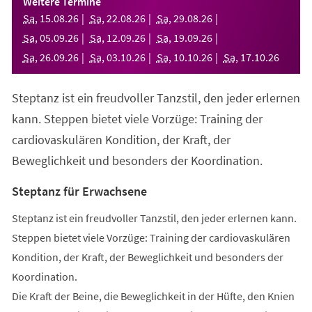
Weitere Termine
neuen
Sa
,
15
.
08
.
26
Sa
,
22
.
08
.
26
Sa
,
29
.
08
.
26
Tab)
Sa
,
05
.
09
.
26
Sa
,
12
.
09
.
26
Sa
,
19
.
09
.
26
Sa
,
26
.
09
.
26
Sa
,
03
.
10
.
26
Sa
,
10
.
10
.
26
Sa
,
17
.
10
.
26
Steptanz ist ein freudvoller Tanzstil, den jeder erlernen
kann. Steppen bietet viele Vorzüge: Training der
cardiovaskulären Kondition, der Kraft, der
Beweglichkeit und besonders der Koordination.
Steptanz für Erwachsene
Steptanz ist ein freudvoller Tanzstil, den jeder erlernen kann.
Steppen bietet viele Vorzüge: Training der cardiovaskulären
Kondition, der Kraft, der Beweglichkeit und besonders der
Koordination.
Die Kraft der Beine, die Beweglichkeit in der Hüfte, den Knien