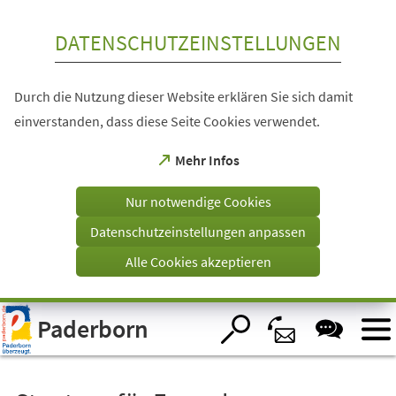
Inhalt anspringen
DATENSCHUTZEINSTELLUNGEN
Durch die Nutzung dieser Website erklären Sie sich damit
einverstanden, dass diese Seite Cookies verwendet.
(Öffnet
Mehr Infos
in
einem
Nur notwendige Cookies
neuen
Tab)
Datenschutzeinstellungen anpassen
Alle Cookies akzeptieren
Visuelle
Paderborn
Assistenzsoftware
öffnen.