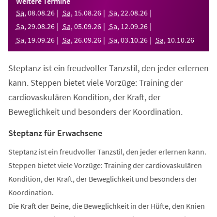
Weitere Termine
neuen
Sa
,
08
.
08
.
26
Sa
,
15
.
08
.
26
Sa
,
22
.
08
.
26
Tab)
Sa
,
29
.
08
.
26
Sa
,
05
.
09
.
26
Sa
,
12
.
09
.
26
Sa
,
19
.
09
.
26
Sa
,
26
.
09
.
26
Sa
,
03
.
10
.
26
Sa
,
10
.
10
.
26
Steptanz ist ein freudvoller Tanzstil, den jeder erlernen
kann. Steppen bietet viele Vorzüge: Training der
cardiovaskulären Kondition, der Kraft, der
Beweglichkeit und besonders der Koordination.
Steptanz für Erwachsene
Steptanz ist ein freudvoller Tanzstil, den jeder erlernen kann.
Steppen bietet viele Vorzüge: Training der cardiovaskulären
Kondition, der Kraft, der Beweglichkeit und besonders der
Koordination.
Die Kraft der Beine, die Beweglichkeit in der Hüfte, den Knien