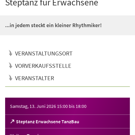
Steptanz für Erwachsene
...in jedem steckt ein kleiner Rhythmiker!
VERANSTALTUNGSORT
VORVERKAUFSSTELLE
VERANSTALTER
Veranstaltungsinformationen
Samstag, 13. Juni 2026
15:00
bis
18:00
(Öffnet
Steptanz Erwachsene TanzBau
in
einem