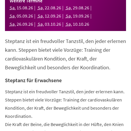
Weitere Termine
neuen
Sa
,
15
.
08
.
26
Sa
,
22
.
08
.
26
Sa
,
29
.
08
.
26
Tab)
Sa
,
05
.
09
.
26
Sa
,
12
.
09
.
26
Sa
,
19
.
09
.
26
Sa
,
26
.
09
.
26
Sa
,
03
.
10
.
26
Sa
,
10
.
10
.
26
Steptanz ist ein freudvoller Tanzstil, den jeder erlernen
kann. Steppen bietet viele Vorzüge: Training der
cardiovaskulären Kondition, der Kraft, der
Beweglichkeit und besonders der Koordination.
Steptanz für Erwachsene
Steptanz ist ein freudvoller Tanzstil, den jeder erlernen kann.
Steppen bietet viele Vorzüge: Training der cardiovaskulären
Kondition, der Kraft, der Beweglichkeit und besonders der
Koordination.
Die Kraft der Beine, die Beweglichkeit in der Hüfte, den Knien