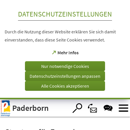
Inhalt anspringen
DATENSCHUTZEINSTELLUNGEN
Durch die Nutzung dieser Website erklären Sie sich damit
einverstanden, dass diese Seite Cookies verwendet.
(Öffnet
Mehr Infos
in
einem
Nur notwendige Cookies
neuen
Tab)
Datenschutzeinstellungen anpassen
Alle Cookies akzeptieren
Visuelle
Paderborn
Assistenzsoftware
öffnen.