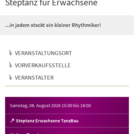
Steptanz für Erwachsene
...in jedem steckt ein kleiner Rhythmiker!
VERANSTALTUNGSORT
VORVERKAUFSSTELLE
VERANSTALTER
Veranstaltungsinformationen
Samstag, 08. August 2026
15:00
bis
18:00
(Öffnet
Steptanz Erwachsene TanzBau
in
einem